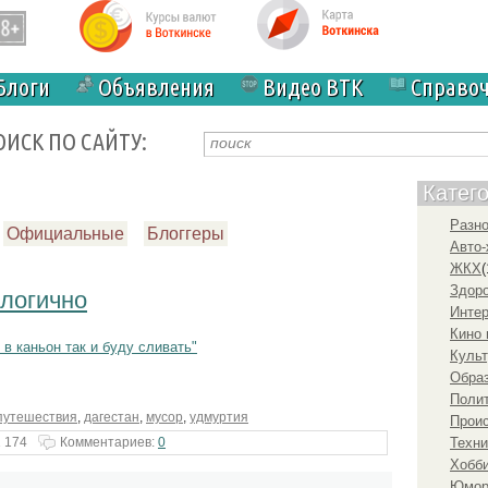
Блоги
Объявления
Видео ВТК
Справо
ОИСК ПО САЙТУ:
Катег
Разн
Официальные
Блоггеры
Авто-
ЖКХ
(
Здоро
ологично
Инте
Кино 
 в каньон так и буду сливать"
Культ
Образ
Полит
путешествия
,
дагестан
,
мусор
,
удмуртия
Прои
 174
Комментариев:
0
Техни
Хобби
Юмо