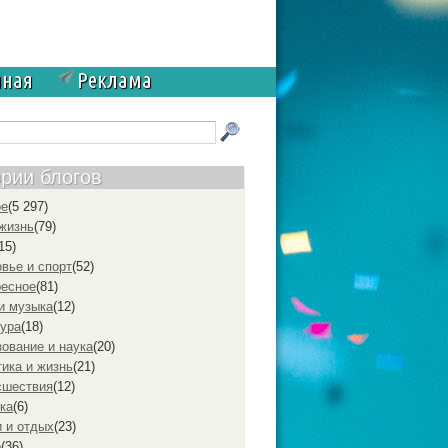
чная
Реклама
ории блогов
ое
(5 297)
жизнь
(79)
15)
вье и спорт
(52)
ресное
(81)
и музыка
(12)
ура
(18)
ование и наука
(20)
ика и жизнь
(21)
cшествия
(12)
ка
(6)
 и отдых
(23)
р
(36)