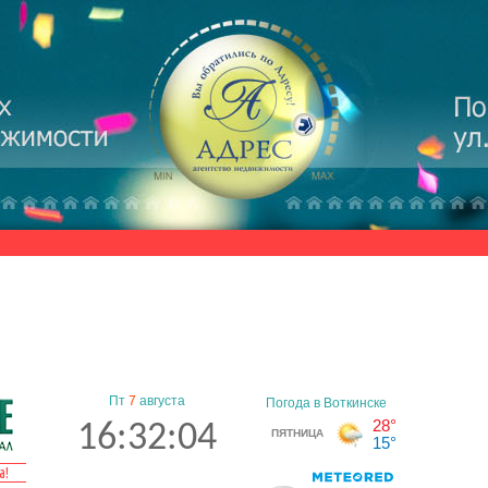
Пт
7
августа
16:32:04
а!