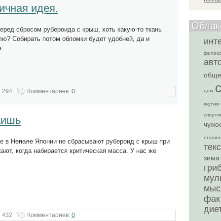
ичная идея.
Облак
перед сбросом рубероида с крыш, хоть какую-то ткань
лю? Собирать потом обломки будет удобней, да и
инт
я.
филос
авт
обще
 294
Комментариев:
0
дом
якутия
спорти
аишь
чужо
сталин
ое в
Непале
Японии не сбрасывают рубероид с крыш при
текс
кают, когда набирается критическая масса. У нас же
зима
гри
мул
мыс
фак
дие
 432
Комментариев:
0