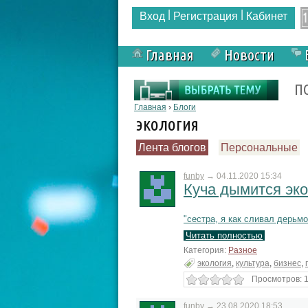
|
|
Вход
Регистрация
Кабинет
Главная
Новости
Форма поиска
П
Вы здесь
Главная
›
Блоги
экология
Лента блогов
Персональные
funby
→
04.11.2020 15:34
Куча дымится эк
"сестра, я как сливал дерьмо
Читать полностью
Категория:
Разное
экология
,
культура
,
бизнес
,
Просмотров: 1
funby
→
23.08.2020 18:53