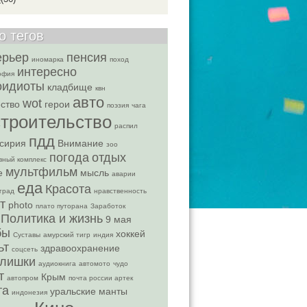
о тегов
ерьер
пенсия
иномарка
поход
интересно
офия
оидиоты
кладбище
квн
авто
wot
ство
герои
поэзия
чага
строительство
распил
пдд
сирия
Внимание
зоо
погода
отдых
вный комплекс
мультфильм
е
мысль
аварии
еда
Красота
град
нравственность
т
photo
плато путорана
Заработок
Политика и жизнь
9 мая
бы
хоккей
Суставы
амурский тигр
индия
ьт
здравоохранение
соцсеть
лишки
аудиокнига
автомото
чудо
т
Крым
автопром
почта россии артек
та
уральские манты
индонезия