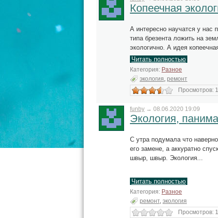
Копеечная эколог
А интересно научатся у нас 
типа брезента ложить на зем
экологично. А идея копеечна
Читать полностью
Категория:
Разное
экология
,
ремонт
Просмотров: 1
funby
→
08.06.2020 19:09
Экология, паним
С утра подумала что наверн
его замене, а аккуратно спус
швыр, швыр. Экология...
Читать полностью
Категория:
Разное
ремонт
,
экология
Просмотров: 1