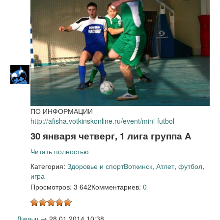
ПО ИНФОРМАЦИИ
http://afisha.votkinskonline.ru/event/mini-futbol
30 января четверг, 1 лига группа А
Читать полностью
Категория:
Здоровье и спорт
Воткинск
,
Атлет
,
футбол
,
игра
Просмотров: 3 642
Комментариев:
0
Димыч
→
28.01.2014 10:38