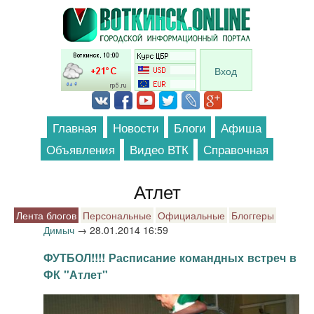
Перейти к основному содержанию
Вход
Главная
Новости
Блоги
Афиша
Объявления
Видео ВТК
Справочная
Атлет
Лента блогов
Персональные
Официальные
Блоггеры
Димыч
→
28.01.2014 16:59
ФУТБОЛ!!!! Расписание командных встреч в
ФК "Атлет"