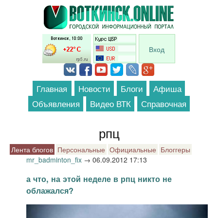
Перейти к основному содержанию
Вход
Главная
Новости
Блоги
Афиша
Объявления
Видео ВТК
Справочная
рпц
Лента блогов
Персональные
Официальные
Блоггеры
mr_badminton_fix
→
06.09.2012 17:13
а что, на этой неделе в рпц никто не
облажался?