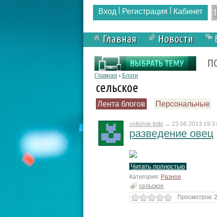
|
|
Вход
Регистрация
Кабинет
Главная
Новости
Форма поиска
П
Вы здесь
Главная
›
Блоги
сельское
Лента блогов
Персональные
votkinsk-fotki
→
23.06.2013 19:3
разведение овец
Читать полностью
Категория:
Разное
сельское
Просмотров: 2