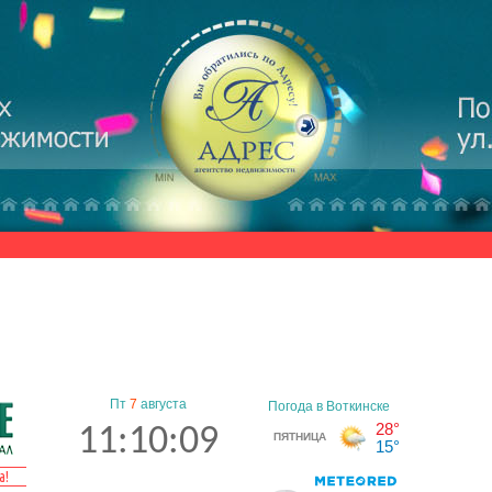
Пт
7
августа
11:10:09
а!