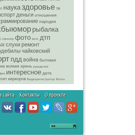
здоровье
наука
тв
Л
нспорт
деньги
отношения
граммирование
пародия
кбыюмор
рыбалка
а
фото
дтп
спиннер
мозг
ых
слухи
ремонт
одебилы
чайковский
орт
пдд
война
бытовая
ика
всякая хрень
рукоделие
интересное
дата
фия
пит
киркоров
Видеорегистратор
Волга
а сайта
Контакты
О проекте