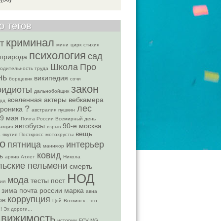
о тегов
криминал
т
мини
цирк
стихия
психология
сад
природа
Школа
Про
одительность труда
нь
википедия
борщевик
сочи
закон
оидиоты
дальнобойщик
вселенная
актеры
вебкамера
рд
?
лес
троника
австралия
пушкин
9 мая
Почта России Всемирный день
автобусы
90-е
москва
акция
взрыв
а
вещь
якутия
Посткросс
мотохрусты
о
пятница
интерьер
маникюр
ковид
ь
архив
Атлет
Никола
льские пельмени
смерть
НОД
мода
тесты
пост
ия
зима
почта россии марка
авиа
коррупция
ов
Цой
Воткинск - это
! Эх дороги...
движимость
истории
FCV MG