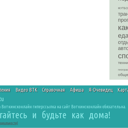
ФУТБО
тра
про
ка
ед
отд
авт
сп
техн
геогра
обще
ления
Видео ВТК
Справочная
Афиша
Я-Очевидец
Карт
Ru
 Воткинсконлайн гиперссылка на сайт Воткинсконлайн обязательна.
агайтесь и будьте как дома!
нциальности)