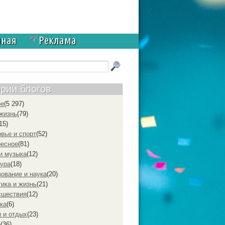
чная
Реклама
ории блогов
ое
(5 297)
жизнь
(79)
15)
вье и спорт
(52)
ресное
(81)
и музыка
(12)
ура
(18)
ование и наука
(20)
ика и жизнь
(21)
cшествия
(12)
ка
(6)
 и отдых
(23)
р
(36)