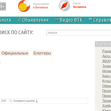
Блоги
Объявления
Видео ВТК
Справо
ОИСК ПО САЙТУ:
Катег
Разн
Официальные
Блоггеры
Авто-
ЖКХ
(
7
Здоро
Инте
Кино 
Культ
Образ
Полит
Прои
Техни
 330
Комментариев:
1
Хобби
Юмо