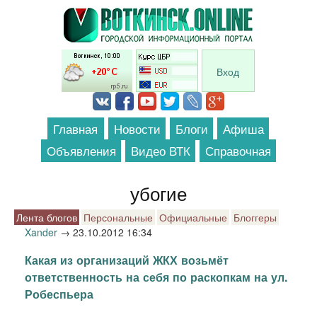
Перейти к основному содержанию
Вход
Главная
Новости
Блоги
Афиша
Объявления
Видео ВТК
Справочная
убогие
Лента блогов
Персональные
Официальные
Блоггеры
Xander
→
23.10.2012 16:34
Какая из организаций ЖКХ возьмёт
ответственность на себя по раскопкам на ул.
Робеспьера