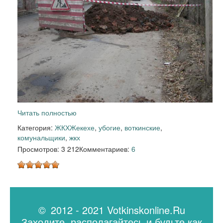
Читать полностью
Категория:
ЖКХ
Жекехе
,
убогие
,
воткинские
,
комунальщики
,
жкх
Просмотров: 3 212
Комментариев:
6
© 2012 - 2021 Votkinskonline.Ru
Заходите, располагайтесь и будьте как