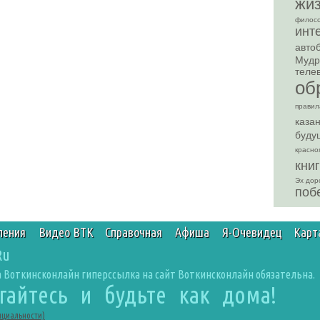
жи
филос
инт
авто
Мудр
теле
об
правил
каза
буду
красно
кни
Эх доро
поб
ления
Видео ВТК
Справочная
Афиша
Я-Очевидец
Карт
Ru
 Воткинсконлайн гиперссылка на сайт Воткинсконлайн обязательна.
агайтесь и будьте как дома!
нциальности)