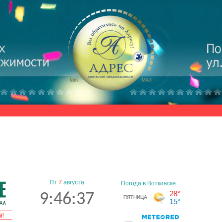
Пт
7
августа
9:46:38
а!