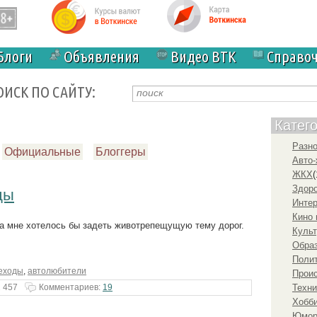
Блоги
Объявления
Видео ВТК
Справо
ОИСК ПО САЙТУ:
Катег
Разн
Официальные
Блоггеры
Авто-
ЖКХ
(
Здоро
ды
Инте
Кино 
га мне хотелось бы задеть животрепещущую тему дорог.
Культ
Образ
Полит
еходы
,
автолюбители
Прои
 457
Комментариев:
19
Техни
Хобби
Юмо