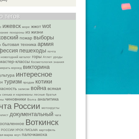
о тегов
ижевск
wot
жжот
р
море
из жизни
нание
похороны
ковский
выборы
пожар
армия
бытовая техника
и
фессия
пешеходы
почта
горы
 новогодний каталог
Атлет
уроды
мастер-классы
Косметология
знания
викторина
мирать короед
интересное
ультура
туризм
котики
ан
продам
война
пасность
всякая
записки
ь
синька и наркоманы
лесные братья
чиновники
аналитика
ены
Волга
чта России
мотохрусты
документальный
клист
чага
Воткинск
оспаленное
 РОССИИ УРОК ПИСЬМА
картофель
палочкакоха
ая марка
коуч