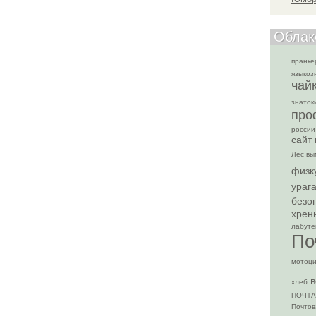
Облак
пранке
языкоз
чай
знаток
про
россии
сайт
Лес вы
физк
ураг
безо
хрен
лабут
По
мотоци
в
хлеб
ПОЧТА
Почтов