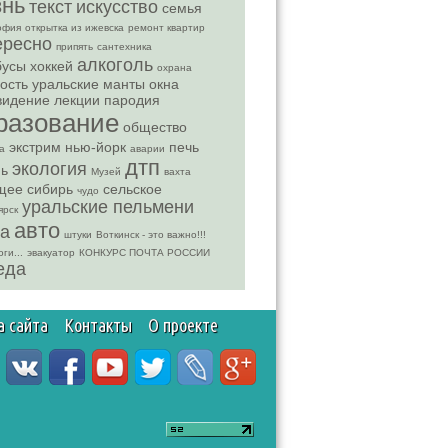
знь
текст
искусство
семья
офия
открытка из ижевска
ремонт квартир
ересно
припять
сантехника
алкоголь
бусы
хоккей
охрана
ость
уральские манты
окна
видение
лекции
пародия
разование
общество
экстрим
нью-йорк
печь
а
аварии
дтп
экология
нь
Музей
вахта
щее
сибирь
сельское
чудо
уральские пельмени
ярск
авто
га
штуки
Воткинск - это важно!!!
ги...
эвакуатор
КОНКУРС ПОЧТА РОССИИ
еда
а сайта
Контакты
О проекте