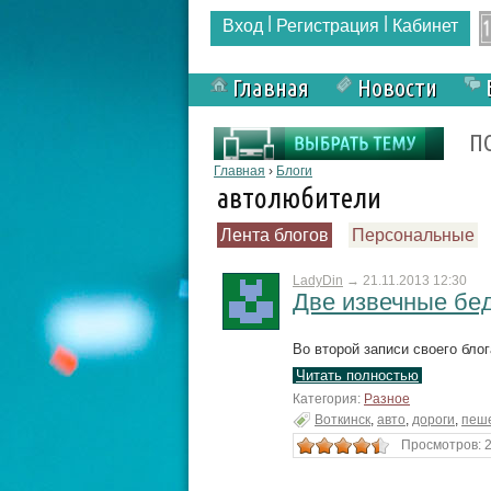
|
|
Вход
Регистрация
Кабинет
Главная
Новости
Форма поиска
П
Вы здесь
Главная
›
Блоги
автолюбители
Лента блогов
Персональные
LadyDin
→
21.11.2013 12:30
Две извечные бе
Во второй записи своего бло
Читать полностью
Категория:
Разное
Воткинск
,
авто
,
дороги
,
пеш
Просмотров: 2