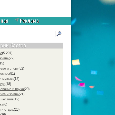
чная
Реклама
ории блогов
ое
(5 297)
жизнь
(79)
15)
вье и спорт
(52)
ресное
(81)
и музыка
(12)
ура
(18)
ование и наука
(20)
ика и жизнь
(21)
cшествия
(12)
ка
(6)
 и отдых
(23)
р
(36)