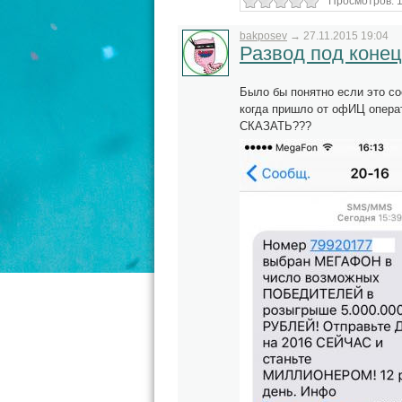
Просмотров: 1
bakposev
→
27.11.2015 19:04
Развод под конец
Было бы понятно если это со
когда пришло от офИЦ опера
СКАЗАТЬ???