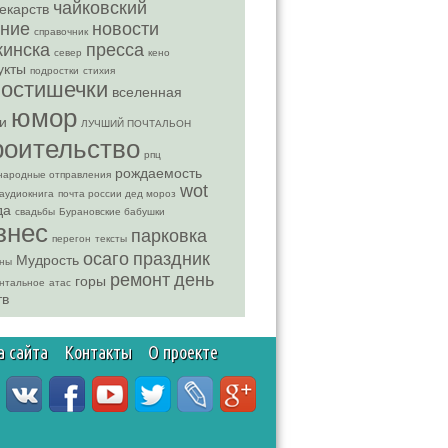
чайковский
екарств
ние
новости
справочник
кинска
пресса
север
кено
укты
подростки
стихия
востишечки
вселенная
юмор
и
ЛУЧШИЙ ПОЧТАЛЬОН
роительство
рпц
рождаемость
народные отправления
wot
аудиокнига
почта россии дед мороз
да
свадьбы
Бурановские бабушки
знес
парковка
перегон
тексты
осаго
праздник
Мудрость
ены
ремонт
день
горы
нтальное
атас
тв
а сайта
Контакты
О проекте