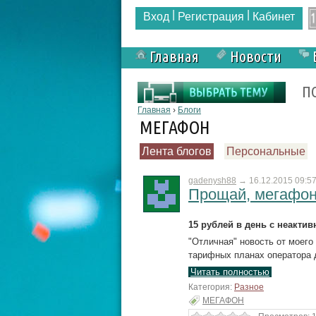
|
|
Вход
Регистрация
Кабинет
Главная
Новости
Форма поиска
П
Вы здесь
Главная
›
Блоги
МЕГАФОН
Лента блогов
Персональные
gadenysh88
→
16.12.2015 09:5
Прощай, мегафон!!!!
15 рублей в день с неакти
"Отличная" новость от моего
тарифных планах оператора д
Читать полностью
Категория:
Разное
МЕГАФОН