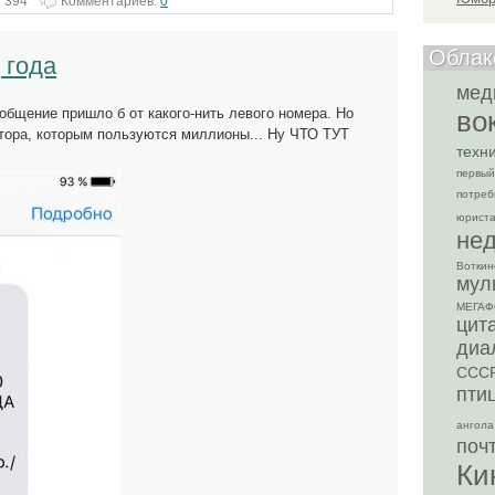
 394
Комментариев:
0
Облак
 года
мед
общение пришло б от какого-нить левого номера. Но
во
тора, которым пользуются миллионы... Ну ЧТО ТУТ
техн
первый
потре
юрист
не
Воткинс
мул
МЕГАФ
цит
диа
ССС
пти
ангола
поч
Ки