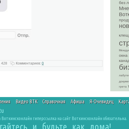
без л
Мне
Вот
прод
но
клещ
ст
Между
окна
кана
 428
Комментариев:
0
би
лабут
докуме
грета
ления
Видео ВТК
Справочная
Афиша
Я-Очевидец
Карт
Ru
 Воткинсконлайн гиперссылка на сайт Воткинсконлайн обязательна.
агайтесь и будьте как дома!