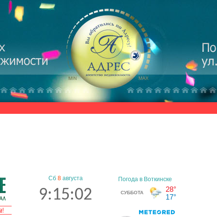
Сб
8
августа
9:15:03
а!