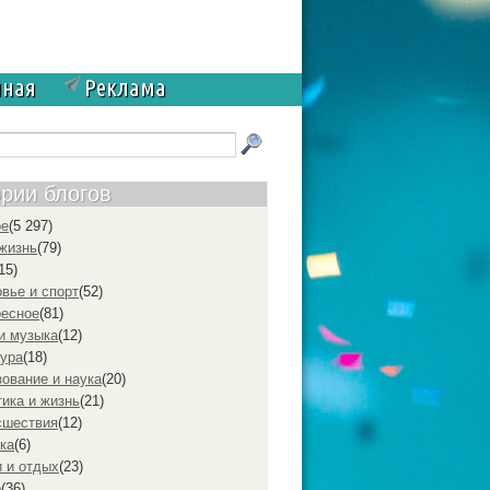
чная
Реклама
ории блогов
ое
(5 297)
жизнь
(79)
15)
вье и спорт
(52)
ресное
(81)
и музыка
(12)
ура
(18)
ование и наука
(20)
ика и жизнь
(21)
cшествия
(12)
ка
(6)
 и отдых
(23)
р
(36)