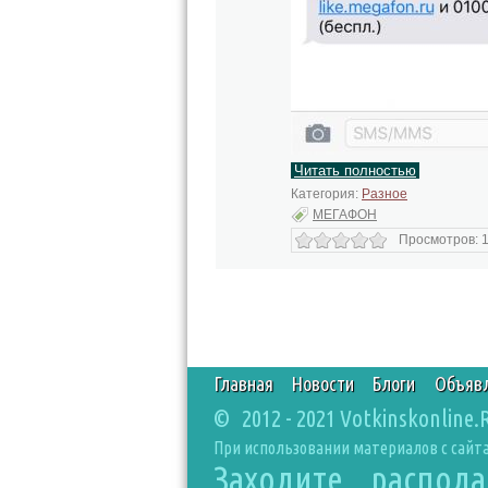
Читать полностью
Категория:
Разное
МЕГАФОН
Просмотров: 1
Главная
Новости
Блоги
Объяв
© 2012 - 2021 Votkinskonline.
При использовании материалов с сайта
Заходите, распол