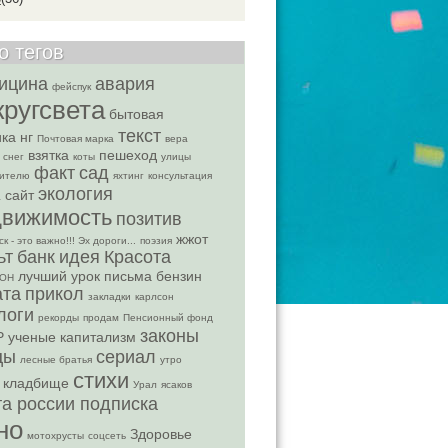
о тегов
ицина
авария
фейспук
кругсвета
бытовая
текст
ика
нг
Почтовая марка
вера
взятка
пешеход
 снег
коты
улицы
факт
сад
бителю
яхтинг
консультация
экология
сайт
а
движимость
позитив
жжот
к - это важно!!! Эх дороги...
поэзия
ьт
банк
идея
Красота
лучший урок письма
бензин
ОН
ата
прикол
закладки
карлсон
логи
рекорды
продам
Пенсионный фонд
законы
Р
ученые
капитализм
цы
сериал
лесные братья
утро
стихи
кладбище
Урал
ясаков
та россии подписка
но
Здоровье
мотохрусты
соцсеть