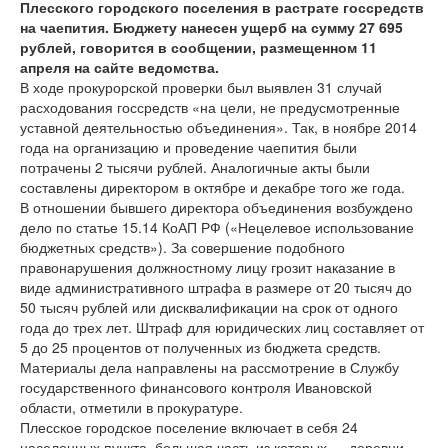
Плесского городского поселения в растрате госсредств
на чаепития. Бюджету нанесен ущерб на сумму 27 695
рублей, говорится в сообщении, размещенном 11
апреля на сайте ведомства.
В ходе прокурорской проверки был выявлен 31 случай
расходования госсредств «на цели, не предусмотренные
уставной деятельностью объединения». Так, в ноябре 2014
года на организацию и проведение чаепития были
потрачены 2 тысячи рублей. Аналогичные акты были
составлены директором в октябре и декабре того же года.
В отношении бывшего директора объединения возбуждено
дело по статье 15.14 КоАП РФ («Нецелевое использование
бюджетных средств»). За совершение подобного
правонарушения должностному лицу грозит наказание в
виде административного штрафа в размере от 20 тысяч до
50 тысяч рублей или дисквалификации на срок от одного
года до трех лет. Штраф для юридических лиц составляет от
5 до 25 процентов от полученных из бюджета средств.
Материалы дела направлены на рассмотрение в Службу
государственного финансового контроля Ивановской
области, отметили в прокуратуре.
Плесское городское поселение включает в себя 24
населенных пункта, большая часть из которых — деревни.