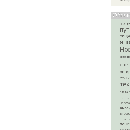
Облак
т
Цой
пу
обще
яп
Но
свеж
све
авто
сель
тех
плато 
антарк
Натура
англ
Видеор
страхо
пеше
подсл