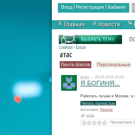
|
|
Вход
Регистрация
Кабинет
Главная
Новости
Форма поиска
П
Вы здесь
Главная
›
Блоги
атас
Лента блогов
Персональные
funby
→
29.03.2018 20:05
Я БОГИНЯ...
Работать лучше в Москве, а ж
Читать полностью
Категория:
Разное
атас
Просмотров: 1