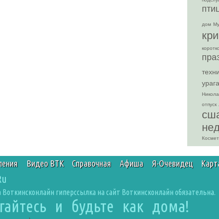
пти
дом
Му
кр
коротк
пра
техн
ураг
Никола
отпуск
сш
не
Космет
ления
Видео ВТК
Справочная
Афиша
Я-Очевидец
Карт
Ru
 Воткинсконлайн гиперссылка на сайт Воткинсконлайн обязательна.
агайтесь и будьте как дома!