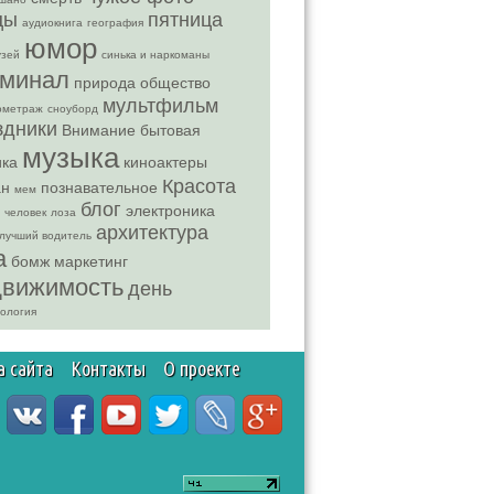
цы
пятница
аудиокнига
география
юмор
зей
синька и наркоманы
иминал
природа
общество
мультфильм
ометраж
сноуборд
здники
Внимание
бытовая
музыка
ика
киноактеры
Красота
ан
познавательное
мем
блог
электроника
человек
лоза
архитектура
лучший водитель
а
бомж
маркетинг
движимость
день
ология
а сайта
Контакты
О проекте