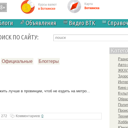
Блоги
Объявления
Видео ВТК
Справо
ОИСК ПО САЙТУ:
Катег
Разн
Официальные
Блоггеры
Авто-
ЖКХ
(
Здоро
Инте
Кино 
ить лучше в провинции, чтоб не ездить на метро...
Культ
Образ
Полит
Прои
 272
Комментариев:
0
Техни
Хобби
Юмо