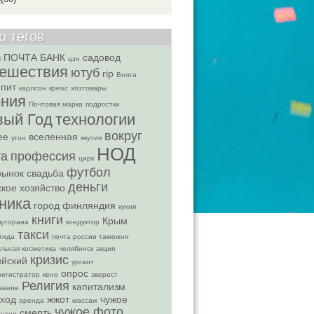
о тегов
в
ПОЧТА БАНК
садовод
цзн
тешествия
ютуб
rip
Волга
пит
карлсон
креос
хозтовары
ония
Почтовая марка
подростки
вый Год
технологии
вокруг
ее
вселенная
угон
якутия
НОД
та
профессия
цирк
футбол
рынок
свадьба
деньги
ское хозяйство
ника
город
финляндия
кухня
книги
Крым
путорана
кондуктор
такси
тида
почта россии таможня
льная косметика
челябинск
акция
кризис
ийский
ургант
опрос
егистратор
кено
эверест
Религия
капитализм
вание
ход
жжот
чужое
аренда
массаж
чужое фото
смерть
ушано