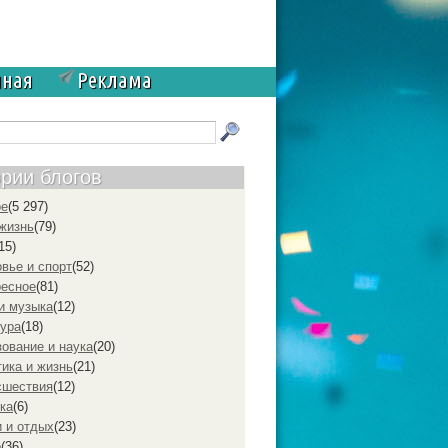
чная
Реклама
ории блогов
ое
(5 297)
жизнь
(79)
15)
вье и спорт
(52)
ресное
(81)
и музыка
(12)
ура
(18)
ование и наука
(20)
ика и жизнь
(21)
cшествия
(12)
ка
(6)
 и отдых
(23)
р
(36)