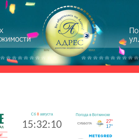
Сб
8
августа
15:32:11
а!