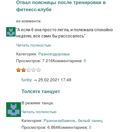
Отвал поясницы после тренировки в
фитнесс-клубе
из коммента:
"А если б она просто легла, и полежала спокойно
неделю, все само бы рассосалось".
Читать полностью
Категория:
Разное
здоровье
Просмотров: 7 216
Комментариев:
0
funby
→
25.02.2021 17:49
Толсятк танцует
В режиме танца.
Читать полностью
Категория:
Разное
забавное
,
белый танец
Просмотров: 6 864
Комментариев:
0