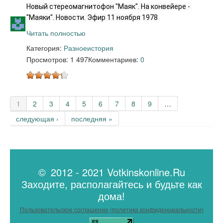
Новый стереомагнитофон "Маяк". На конвейере - 
"Маяки". Новости. Эфир 11 ноября 1978 
Читать полностью
Категория:
Разное
история
Просмотров: 1 497
Комментариев:
0
Страницы
1
2
3
4
5
6
7
8
9
…
следующая ›
последняя »
© 2012 - 2021 Votkinskonline.Ru
Заходите, располагайтесь и будьте как
дома!
Пользовательское соглашение (политика конфиденциальности)