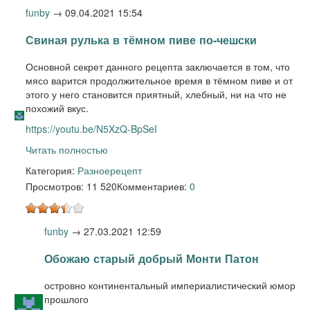
funby
→
09.04.2021 15:54
Свиная рулька в тёмном пиве по-чешски
Основной секрет данного рецепта заключается в том, что
мясо варится продолжительное время в тёмном пиве и от
этого у него становится приятный, хлебный, ни на что не
похожий вкус.
https://youtu.be/N5XzQ-BpSeI
Читать полностью
Категория:
Разное
рецепт
Просмотров: 11 520
Комментариев:
0
funby
→
27.03.2021 12:59
Обожаю старый добрый Монти Патон
островно континентальный империалистический юмор
прошлого