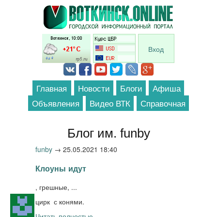
Перейти к основному содержанию
Вход
Главная
Новости
Блоги
Афиша
Объявления
Видео ВТК
Справочная
Блог им. funby
funby
→
25.05.2021 18:40
Клоуны идут
, грешные, ...
цирк с конями.
Читать полностью