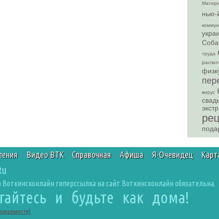
Матери
нью-
комму
укра
Соба
труда
распил
физк
пер
вирус
свад
экст
ре
пода
ления
Видео ВТК
Справочная
Афиша
Я-Очевидец
Карт
Ru
 Воткинсконлайн гиперссылка на сайт Воткинсконлайн обязательна.
агайтесь и будьте как дома!
нциальности)