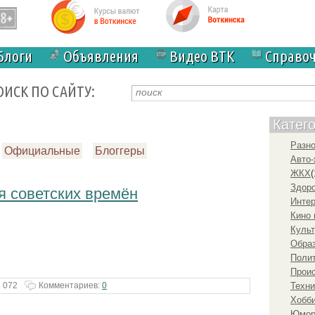
Блоги
Объявления
Видео ВТК
Справо
ОИСК ПО САЙТУ:
Катег
Разн
Официальные
Блоггеры
Авто-
ЖКХ
(
Здоро
я советских времён
Инте
Кино 
Культ
Образ
Полит
Прои
 072
Комментариев:
0
Техни
Хобби
Юмо