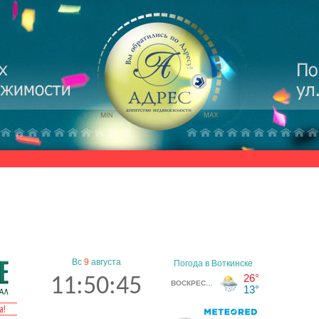
Вс
9
августа
11:50:45
а!