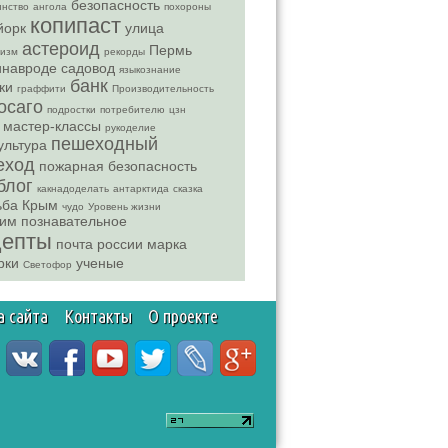
безопасность
нство
ангола
похороны
копипаст
йорк
улица
астероид
Пермь
низм
рекорды
инавроде
садовод
языкознание
банк
ки
граффити
Производительность
осаго
подростки
потребителю
цзн
мастер-классы
рукоделие
пешеходный
ультура
еход
пожарная безопасность
блог
какнадоделать
антарктида
сказка
ьба
Крым
чудо
Уровень жизни
рим
познавательное
цепты
почта россии марка
рки
ученые
Светофор
а сайта
Контакты
О проекте