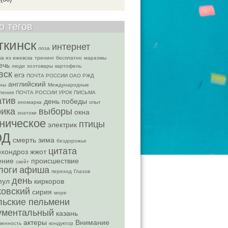
о тегов
ткинск
интернет
лоза
ка из ижевска
тренинг бесплатно
маразмы
ечь
люди
хозтовары
картофель
вск
егэ
ПОЧТА РОССИИ ОАО РЖД
английский
ены
Международные
ления
ПОЧТА РОССИИ УРОК ПИСЬМА
атив
день победы
иномарка
опыт
ика
выборы
окна
знатоки
ническое
птицы
электрик
ОД
смерть
зима
бездорожье
цитата
охондроз
жжот
ение
происшествие
скейт
логи
афиша
переход
Глазов
день
пул
киркоров
ковский
сирия
море
льские пельмени
ументальный
казань
актеры
Внимание
венность
кондуктор