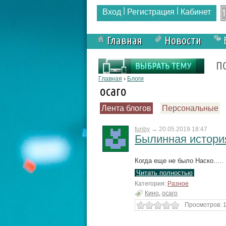
|
|
Вход
Регистрация
Кабинет
Главная
Новости
Форма поиска
П
Вы здесь
Главная
›
Блоги
осаго
Лента блогов
Персональные
funby
→
20.05.2019 18:47
Былинная истори
Когда еще не было Наско.....
Читать полностью
Категория:
Разное
Кино
,
осаго
Просмотров: 1