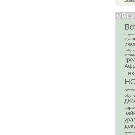
Облак
Во
открыт
п
коуч
иже
лабут
отправ
кре
Афр
тех
Н
осте
обуч
диа
сара
чай
ура
док
нравст