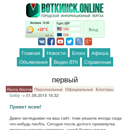
Перейти к основному содержанию
Вход
Главная
Новости
Блоги
Афиша
Объявления
Видео ВТК
Справочная
первый
Лента блогов
Персональные
Официальные
Блоггеры
funby
→
01.08.2015 16:32
Привет всем!
Давно заглядываю на ваш сайт, тоже решила иногда сюда
что-нибудь писАть. Сегодня после долгого промежутка
времени немного удивляюсь: какой болван пишет