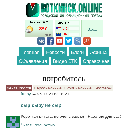
Перейти к основному содержанию
Вход
Главная
Новости
Блоги
Афиша
Объявления
Видео ВТК
Справочная
потребитель
Лента блогов
Персональные
Официальные
Блоггеры
funby
→
25.07.2019 18:29
сыр сыру не сыр
Короткая цитата, но очень важная. Работаю для вас:
Читать полностью