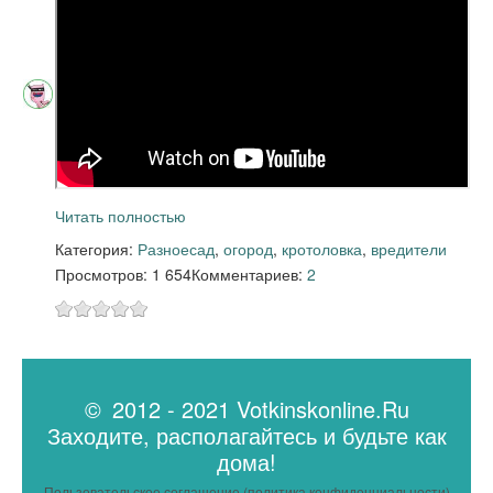
Читать полностью
Категория:
Разное
сад
,
огород
,
кротоловка
,
вредители
Просмотров: 1 654
Комментариев:
2
© 2012 - 2021 Votkinskonline.Ru
Заходите, располагайтесь и будьте как
дома!
Пользовательское соглашение (политика конфиденциальности)