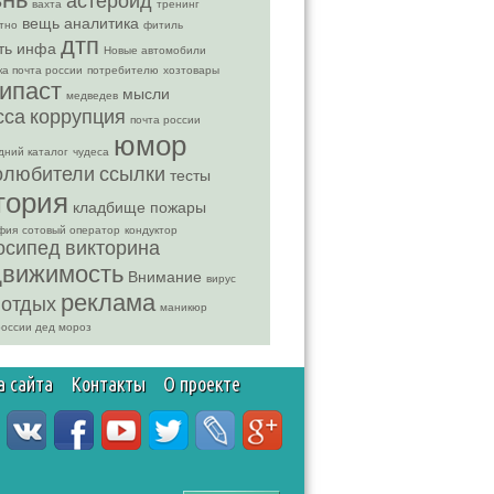
астероид
вахта
тренинг
вещь
аналитика
тно
фитиль
дтп
ть
инфа
Новые автомобили
ка почта россии
потребителю
хозтовары
ипаст
мысли
медведев
сса
коррупция
почта россии
юмор
дний каталог
чудеса
олюбители
ссылки
тесты
тория
кладбище
пожары
фия
сотовый оператор
кондуктор
осипед
викторина
движимость
Внимание
вирус
реклама
отдых
маникюр
россии дед мороз
а сайта
Контакты
О проекте