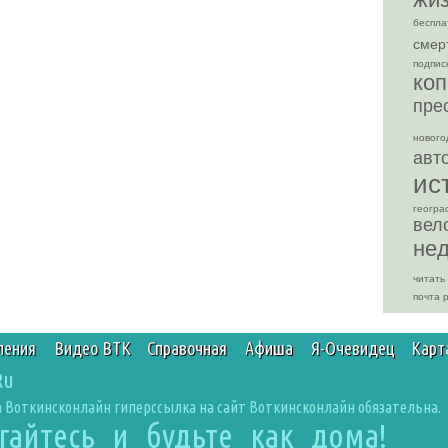
беспла
смер
подпис
коп
пре
нового
авт
ис
геогра
вел
не
читать
почта 
ления
Видео ВТК
Справочная
Афиша
Я-Очевидец
Карт
Ru
 Воткинсконлайн гиперссылка на сайт Воткинсконлайн обязательна.
агайтесь и будьте как дома!