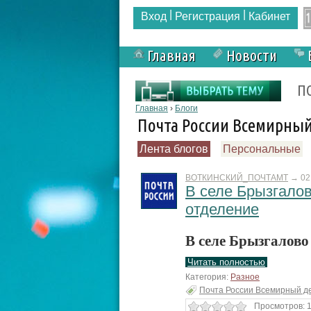
|
|
Вход
Регистрация
Кабинет
Главная
Новости
Форма поиска
П
Вы здесь
Главная
›
Блоги
Почта России Всемирны
Лента блогов
Персональные
ВОТКИНСКИЙ_ПОЧТАМТ
→
02
В селе Брызгалов
отделение
В селе Брызгалово
Читать полностью
Категория:
Разное
Почта России Всемирный д
Просмотров: 1