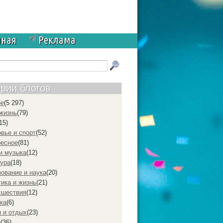
чная
Реклама
ории блогов
ое
(5 297)
жизнь
(79)
15)
вье и спорт
(52)
ресное
(81)
и музыка
(12)
ура
(18)
ование и наука
(20)
ика и жизнь
(21)
cшествия
(12)
ка
(6)
 и отдых
(23)
р
(36)