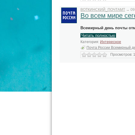
ВОТКИНСКИЙ_ПОЧТАМТ
→
09
Во всем мире се
Всемирный день почты от
Читать полностью
Категория:
Интересное
Почта России Всемирный д
Просмотров: 1