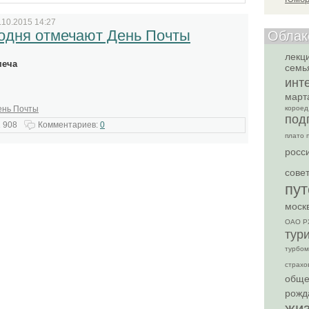
.10.2015 14:27
годня отмечают День Почты
Облак
лекц
меча
семь
инт
март
ень Почты
короед
под
 908
Комментариев:
0
плато 
росс
сове
пу
моск
ОАО Р
тур
турбом
страхо
обще
рожд
жи