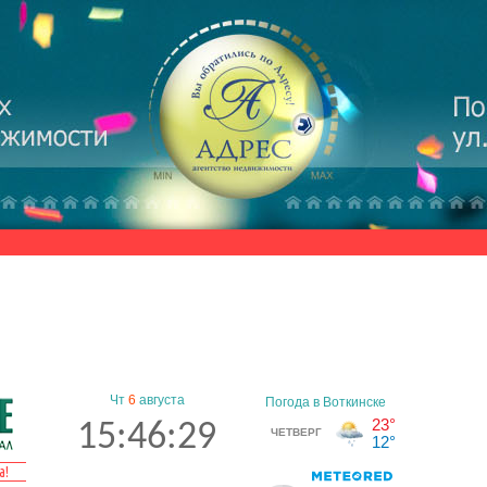
Чт
6
августа
15:46:30
а!