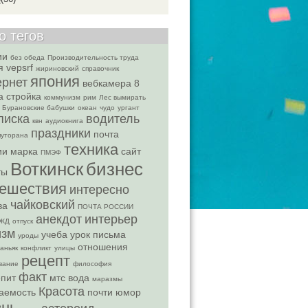
о тегов
ии
без обеда
Производительность труда
я
vepsrf
жириновский
справочник
япония
ернет
вебкамера
8
а
стройка
коммунизм
рим
Лес вымирать
Бурановские бабушки
океан
чудо
ургант
писка
водитель
квн
аудиокнига
праздники
почта
путорана
техника
ии марка
сайт
ПМЭФ
Воткинск
бизнес
ты
тешествия
интересно
чайковский
ва
ПОЧТА РОССИИ
анекдот
интерьер
ЖД
отпуск
изм
учеба
урок письма
уроды
отношения
аньяк
конфликт
улицы
рецепт
вание
философия
факт
пит
мтс
вода
маразмы
Красота
аемость
почти юмор
знь