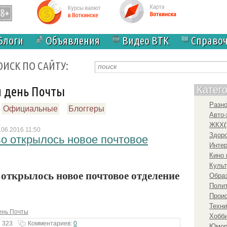
Блоги
Объявления
Видео ВТК
Справо
ОИСК ПО САЙТУ:
й день Почты
Катег
Разн
Официальные
Блоггеры
Авто-
ЖКХ
(
.06.2016 11:50
Здоро
о открылось новое почтовое
Инте
Кино 
Культ
 открылось новое почтовое отделение
Образ
Полит
Прои
Техни
ень Почты
Хобби
 323
Комментариев:
0
Юмо