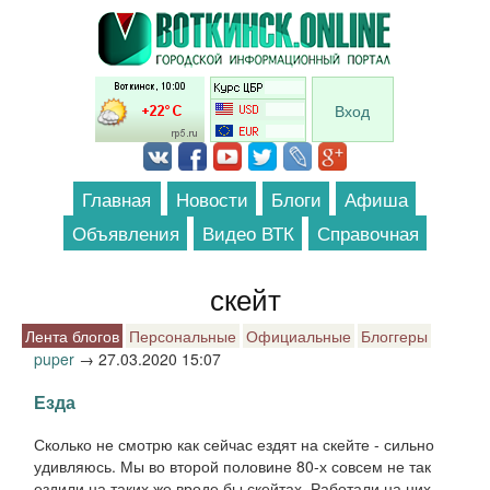
Перейти к основному содержанию
Вход
Главная
Новости
Блоги
Афиша
Объявления
Видео ВТК
Справочная
скейт
Лента блогов
Персональные
Официальные
Блоггеры
puper
→
27.03.2020 15:07
Езда
Сколько не смотрю как сейчас ездят на скейте - сильно
удивляюсь. Мы во второй половине 80-х совсем не так
ездили на таких же вроде бы скейтах. Работали на них