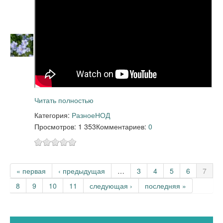
Читать полностью
Категория:
Разное
НОД
Просмотров: 1 353
Комментариев:
0
Страницы
« первая
‹ предыдущая
…
3
4
5
6
7
8
9
10
11
следующая ›
последняя »