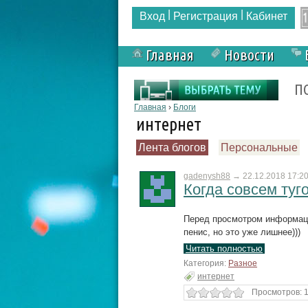
|
|
Вход
Регистрация
Кабинет
Главная
Новости
Форма поиска
П
Вы здесь
Главная
›
Блоги
интернет
Лента блогов
Персональные
gadenysh88
→
22.12.2018 17:2
Когда совсем туго.
Перед просмотром информаци
пенис, но это уже лишнее)))
Читать полностью
Категория:
Разное
интернет
Просмотров: 1