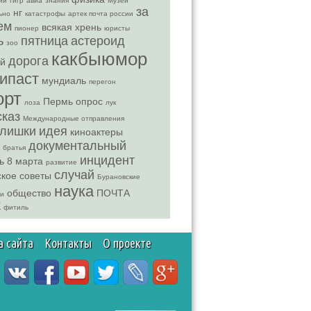
ий тигр
авиа
знания
Музей
за
нг
ьно
катастрофы
артек почта россии
ем
всякая хрень
пионер
юристы
ь
пятница
астероид
зоо
какбыюмор
дорога
ей
ипаст
мундиаль
перегон
орт
Пермь
опрос
лоза
лук
сказ
Международные отправления
лишки
идея
киноактеры
документальный
 братья
инцидент
ь
8 марта
развитие
случай
ское
советы
Бурановские
наука
общество
ПОЧТА
ки
К
фитиль
а сайта
Контакты
О проекте