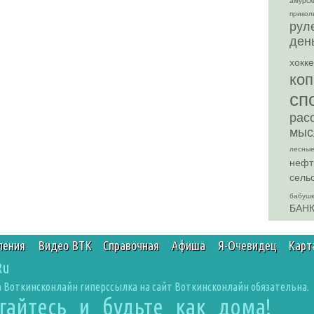
амурск
прикол
рул
ден
хокк
коп
сп
рас
мыс
лесные
нефт
сель
бабуш
БАН
ления
Видео ВТК
Справочная
Афиша
Я-Очевидец
Карт
Ru
 Воткинсконлайн гиперссылка на сайт Воткинсконлайн обязательна.
агайтесь и будьте как дома!