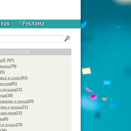
чная
Реклама
ории блогов
ое
(5 297)
жизнь
(79)
15)
вье и спорт
(52)
ресное
(81)
и музыка
(12)
ура
(18)
ование и наука
(20)
ика и жизнь
(21)
cшествия
(12)
ка
(6)
 и отдых
(23)
р
(36)