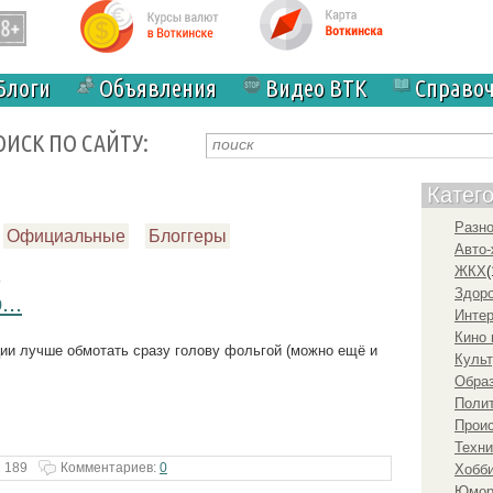
Блоги
Объявления
Видео ВТК
Справо
ОИСК ПО САЙТУ:
Катег
Разн
Официальные
Блоггеры
Авто-
ЖКХ
(
0
Здоро
..
Инте
Кино 
и лучше обмотать сразу голову фольгой (можно ещё и
Культ
Образ
Полит
Прои
Техни
 189
Комментариев:
0
Хобби
Юмо