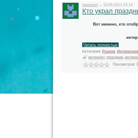
vipexpert
→
16.05.2013 23:14
Кто украл праздн
Вот именно, кто отобр
интер
Читать полностью
Категория:
Разное
,
Интересно
интернет
,
праздник
,
интере
Просмотров: 3