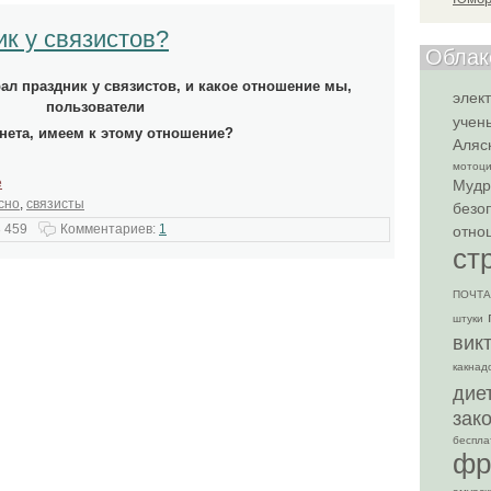
ик у связистов?
Облак
ал праздник у связистов, и какое отношение мы,
элек
пользователи
учен
нета, имеем к этому отношение?
Аляс
мотоци
е
Мудр
сно
,
связисты
безо
 459
Комментариев:
1
отно
ст
ПОЧТА
штуки
вик
какнад
дие
зак
беспла
фр