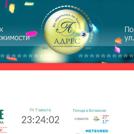
Пт
7
августа
23:24:02
а!