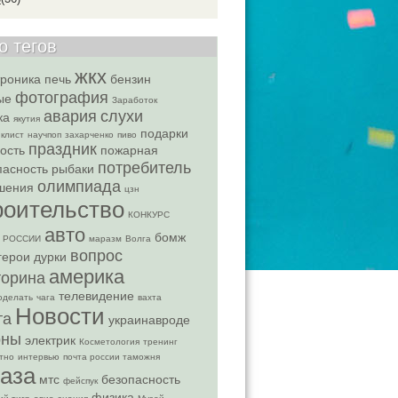
о тегов
жкх
троника
печь
бензин
фотография
ые
Заработок
авария
слухи
ка
якутия
подарки
клист
научпоп
захарченко
пиво
праздник
ость
пожарная
потребитель
пасность
рыбаки
олимпиада
шения
цзн
роительство
КОНКУРС
авто
бомж
 РОССИИ
маразм
Волга
вопрос
герои
дурки
америка
торина
телевидение
оделать
чага
вахта
Новости
та
украинавроде
оны
электрик
Косметология
тренинг
тно
интервью
почта россии таможня
аза
мтс
безопасность
фейспук
физика