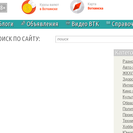
Блоги
Объявления
Видео ВТК
Справо
ОИСК ПО САЙТУ:
Катег
Разн
Авто-
ЖКХ
(
Здоро
Инте
Кино 
Культ
Образ
Полит
Прои
Техни
Хобби
Юмо