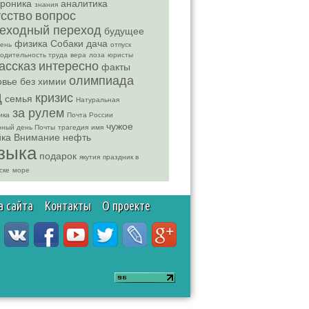
троника
аналитика
знания
усство
вопрос
еходный переход
будущее
физика
Собаки
дача
рень
отпуск
одительность труда
вера
лоза
юристы
ассказ
интересно
факты
олимпиада
овье без химии
д
кризис
семья
Натуральная
за рулем
ика
Почта России
чужое
ный день Почты
трагедия
имя
йка
Внимание
нефть
зыка
подарок
якутия
праздник в
ске
море
а сайта
Контакты
О проекте