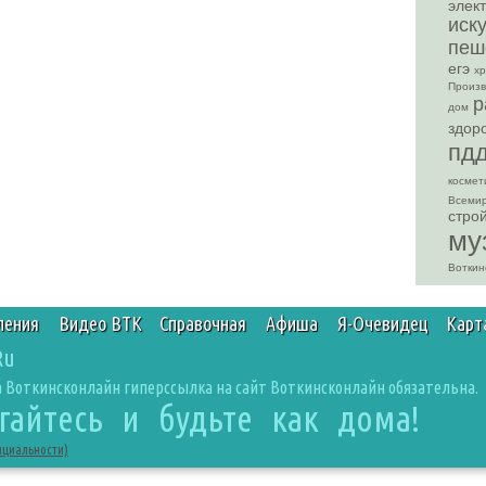
элек
иск
пеш
егэ
х
Произв
р
дом
здор
пд
космет
Всемир
стро
му
Воткин
ления
Видео ВТК
Справочная
Афиша
Я-Очевидец
Карт
Ru
 Воткинсконлайн гиперссылка на сайт Воткинсконлайн обязательна.
агайтесь и будьте как дома!
нциальности)