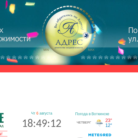
Чт
6
августа
18:49:13
а!