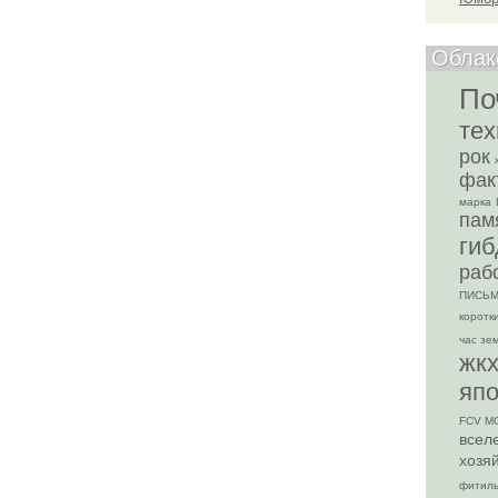
Облак
По
тех
рок
фак
марка
пам
гиб
раб
ПИСЬ
коротк
час зе
жк
яп
FCV M
всел
хозя
фитил