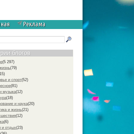
чная
Реклама
ории блогов
ое
(5 297)
жизнь
(79)
15)
вье и спорт
(52)
ресное
(81)
и музыка
(12)
ура
(18)
ование и наука
(20)
ика и жизнь
(21)
cшествия
(12)
ка
(6)
 и отдых
(23)
р
(36)