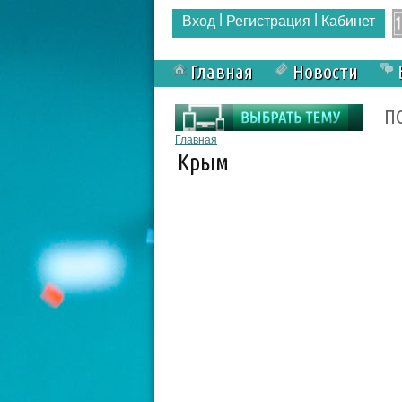
|
|
Вход
Регистрация
Кабинет
Главная
Новости
Форма поиска
П
Вы здесь
Главная
Крым