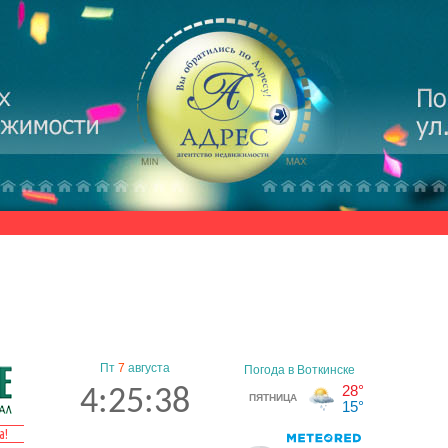
Пт
7
августа
4:25:39
а!