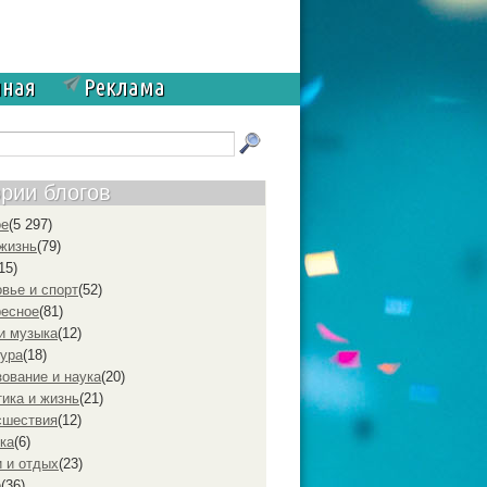
чная
Реклама
ории блогов
ое
(5 297)
жизнь
(79)
15)
вье и спорт
(52)
ресное
(81)
и музыка
(12)
ура
(18)
ование и наука
(20)
ика и жизнь
(21)
cшествия
(12)
ка
(6)
 и отдых
(23)
р
(36)