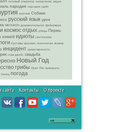
кол
сотовый оператор
захарченко
акция
иаль
пародия
торговля
скейт
муртия
Собаки
знатоки
русский язык
ресс
урок
ма
МЕГАФОН
документальное
фейерверк
си
космос
отдых
Пермь
улицы
идиоты
а
хоккей
сантехника
логи
Суставы
высокие технологии
ясаков
инцидент
р
нравственность
трик
свадьба
стив джобс
Новый Год
ересно
усство
грибы
Урал
Лес вымирать
погода
танец
а сайта
Контакты
О проекте