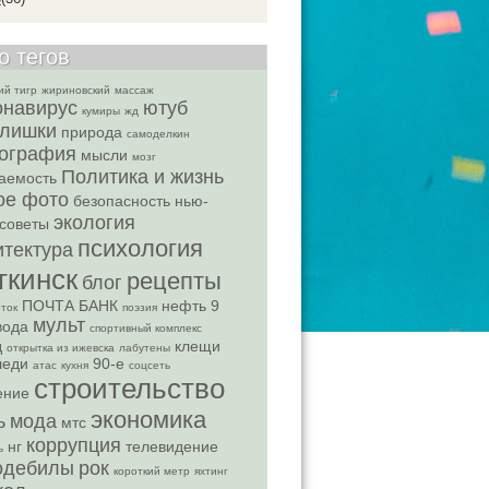
о тегов
ий тигр
жириновский
массаж
онавирус
ютуб
кумиры
жд
лишки
природа
самоделкин
ография
мысли
мозг
Политика и жизнь
аемость
ое фото
безопасность
нью-
экология
советы
психология
итектура
ткинск
рецепты
блог
ПОЧТА БАНК
нефть
9
ток
поэзия
мульт
вода
спортивный комплекс
д
клещи
открытка из ижевска
лабутены
леди
90-е
атас
кухня
соцсеть
строительство
ение
экономика
ь
мода
мтс
коррупция
нг
телевидение
ь
одебилы
рок
короткий метр
яхтинг