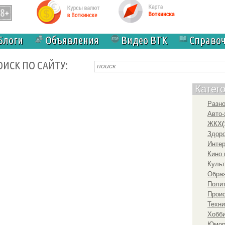
Блоги
Объявления
Видео ВТК
Справо
ОИСК ПО САЙТУ:
Катег
Разн
Авто-
ЖКХ
(
Здоро
Инте
Кино 
Культ
Образ
Полит
Прои
Техни
Хобби
Юмо