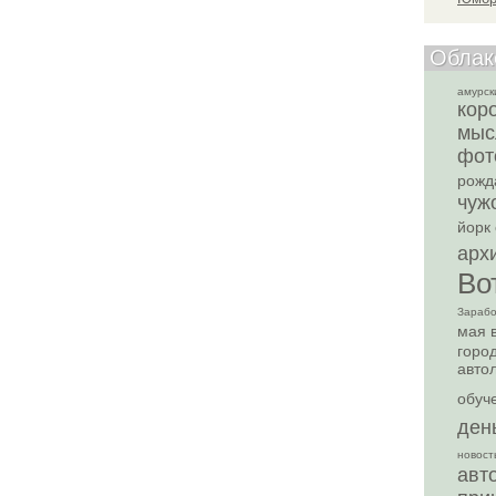
Облак
амурск
кор
мыс
фот
рожд
чуж
йорк
арх
Во
Зарабо
мая
горо
авто
обуч
ден
новост
авт