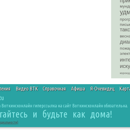
при
мунд
уд
прог
пись
так
весн
диа
пожа
элек
инт
иск
короед
ления
Видео ВТК
Справочная
Афиша
Я-Очевидец
Карт
Ru
 Воткинсконлайн гиперссылка на сайт Воткинсконлайн обязательна.
агайтесь и будьте как дома!
нциальности)