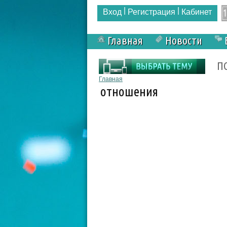
|
|
Вход
Регистрация
Кабинет
Главная
Новости
Форма поиска
П
Вы здесь
Главная
отношения