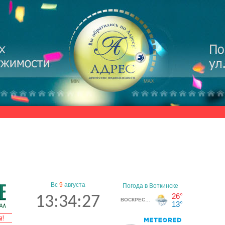
Вс
9
августа
13:34:27
а!