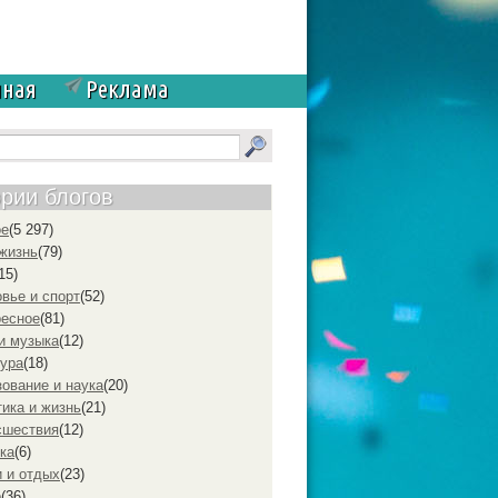
чная
Реклама
ории блогов
ое
(5 297)
жизнь
(79)
15)
вье и спорт
(52)
ресное
(81)
и музыка
(12)
ура
(18)
ование и наука
(20)
ика и жизнь
(21)
cшествия
(12)
ка
(6)
 и отдых
(23)
р
(36)