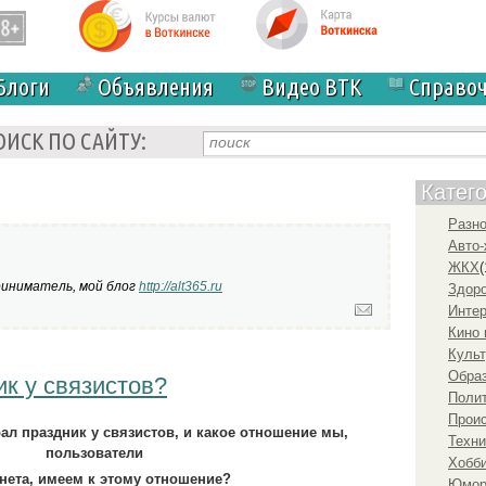
Блоги
Объявления
Видео ВТК
Справо
ОИСК ПО САЙТУ:
Катег
Разн
Авто-
ЖКХ
(
иниматель, мой блог
http://alt365.ru
Здоро
Инте
Кино 
Культ
Образ
ик у связистов?
Полит
Прои
ал праздник у связистов, и какое отношение мы,
Техни
пользователи
Хобби
нета, имеем к этому отношение?
Юмо