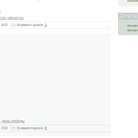
е
Теги v
сно
,
связисты
 460
Комментариев:
1
праздн
праздн
,
день победы
 330
Комментариев:
0