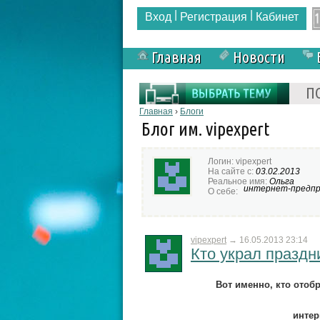
|
|
Вход
Регистрация
Кабинет
Главная
Новости
Форма поиска
П
Вы здесь
Главная
›
Блоги
Блог им. vipexpert
Логин:
vipexpert
На сайте с:
03.02.2013
Реальное имя:
Ольга
интернет-предпр
О себе:
vipexpert
→
16.05.2013 23:14
Кто украл праздн
Вот именно, кто отобр
интер