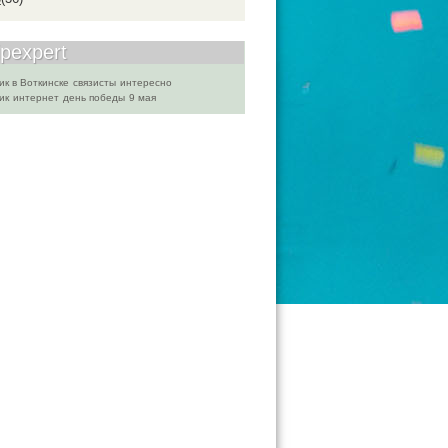
ipexpert
ик в Воткинске
связисты
интересно
ик
интернет
день победы
9 мая