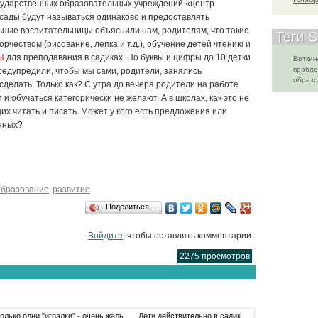
сударственных образовательных учреждений «центр
е сады будут называться одинаково и предоставлять
ьные воспитательницы объяснили нам, родителям, что такие
Теги 
орчеством (рисование, лепка и т.д.), обучение детей чтению и
Ы
для преподавания в садиках. Но буквы и цифры до 10 детки
Воткин
пробл
предупредили, чтобы мы сами, родители, занялись
образо
сделать. Только как? С утра до вечера родители на работе
т и обучаться категорически не желают. А в школах, как это не
х читать и писать. Может у кого есть предложения или
нных?
образование
развитие
Поделиться…
Войдите
, чтобы оставлять комментарии
2275 просмотров
лько одни "игралки" - очень жаль...... Дети действительно в садик,