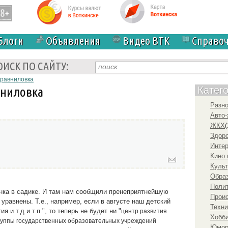
Блоги
Объявления
Видео ВТК
Справо
ОИСК ПО САЙТУ:
уравниловка
вниловка
Катег
Разн
Авто-
ЖКХ
(
Здоро
Инте
Кино 
Культ
Образ
Полит
нка в садике. И там нам сообщили пренеприятнейшую
Прои
 уравнены. Т.е., например, если в августе наш детский
Техни
 и т.д и т.п.", то теперь не будет ни "
центр развития
Хобби
уппы государственных образовательных учреждений
Юмо