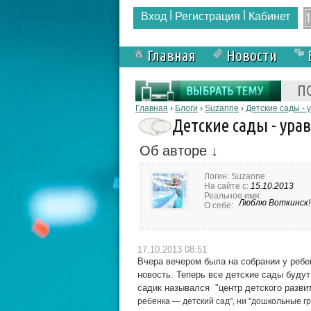
|
|
Вход
Регистрация
Кабинет
Главная
Новости
Форма поиска
П
Вы здесь
Главная
›
Блоги
›
Suzanne
›
Детские сады - 
Детские сады - ура
Об авторе ↓
Логин:
Suzanne
На сайте с:
15.10.2013
Реальное имя:
Люблю Воткинск!
О себе:
17.10.2013 08:51
Вчера вечером была на собрании у ребе
новость. Теперь все детские сады будут
садик назывался "центр детского развития
ребенка — детский сад", ни "
дошкольные гр