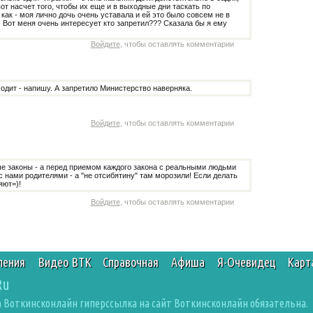
 вот насчет того, чтобы их еще и в выходные дни таскать по
как - моя лично дочь очень уставала и ей это было совсем не в
 Вот меня очень интересует кто запретил??? Сказала бы я ему
Войдите
, чтобы оставлять комментарии
ходит - напишу. А запретило Министерство наверняка.
Войдите
, чтобы оставлять комментарии
е законы - а перед приемом каждого закона с реальными людьми
с нами родителями - а "не отсибятину" там морозили! Если делать
яют=)!
Войдите
, чтобы оставлять комментарии
ления
Видео ВТК
Справочная
Афиша
Я-Очевидец
Карт
Ru
 Воткинсконлайн гиперссылка на сайт Воткинсконлайн обязательна.