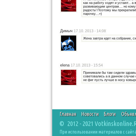
как на работу ходят и устают... а
развивающим центрам.... но кому 
радость! Поэтому мы прекратили!
парочку....=)
Димыч
17.10. 2013 - 14:08
Жена завтра идет на собрание, с
elena
17.10. 2013 - 15:54
Принимали бы там сидели здравы
советовались а в данном случае 
не фиг пусть лучше в носу ковыр
Главная
Новости
Блоги
Объяв
© 2012 - 2021 Votkinskonline.
При использовании материалов с сайта