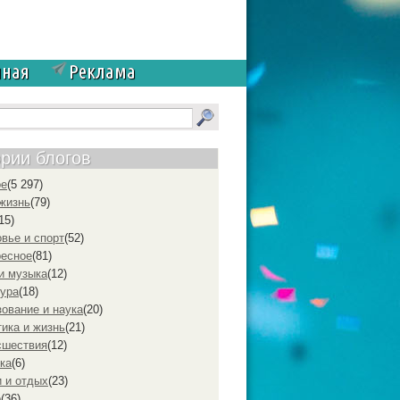
чная
Реклама
ории блогов
ое
(5 297)
жизнь
(79)
15)
вье и спорт
(52)
ресное
(81)
и музыка
(12)
ура
(18)
ование и наука
(20)
ика и жизнь
(21)
cшествия
(12)
ка
(6)
 и отдых
(23)
р
(36)