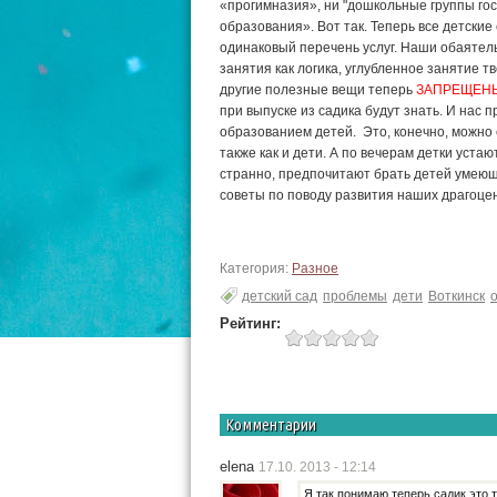
«прогимназия», ни "
дошкольные группы го
образования». Вот так. Теперь все детски
одинаковый перечень услуг. Наши обаятел
занятия как логика, углубленное занятие тв
другие полезные вещи теперь
ЗАПРЕЩЕН
при выпуске из садика будут знать. И нас 
образованием детей. Это, конечно, можно 
также как и дети. А по вечерам детки устаю
странно, предпочитают брать детей умеющи
советы по поводу развития наших драгоце
Категория:
Разное
детский сад
проблемы
дети
Воткинск
Рейтинг:
Комментарии
elena
17.10. 2013 - 12:14
Я так понимаю теперь садик это то