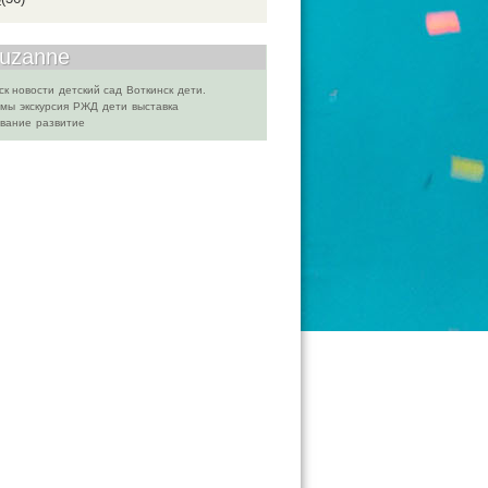
Suzanne
ск новости
детский сад
Воткинск
дети.
емы
экскурсия
РЖД
дети
выставка
вание
развитие