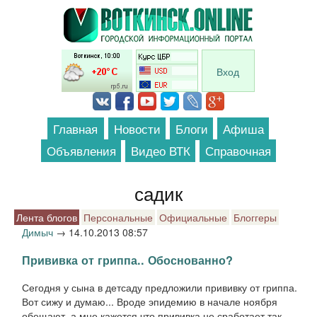
Перейти к основному содержанию
Вход
Главная
Новости
Блоги
Афиша
Объявления
Видео ВТК
Справочная
садик
Лента блогов
Персональные
Официальные
Блоггеры
Димыч
→
14.10.2013 08:57
Прививка от гриппа.. Обоснованно?
Сегодня у сына в детсаду предложили прививку от гриппа.
Вот сижу и думаю... Вроде эпидемию в начале ноября
обещают, а мне кажется что прививка не сработает так