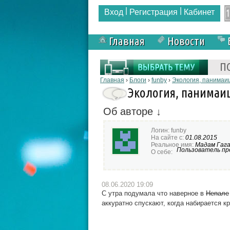
|
|
Вход
Регистрация
Кабинет
Главная
Новости
Форма поиска
П
Вы здесь
Главная
›
Блоги
›
funby
›
Экология, панимаи
Экология, панимаи
Об авторе ↓
Логин:
funby
На сайте с:
01.08.2015
Реальное имя:
Мадам Гаг
Пользователь пре
О себе:
08.06.2020 19:09
С утра подумала что наверное в
Непале
аккуратно спускают, когда набирается к