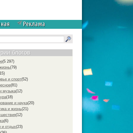
чная
Реклама
ории блогов
ое
(5 297)
жизнь
(79)
15)
вье и спорт
(52)
ресное
(81)
и музыка
(12)
ура
(18)
ование и наука
(20)
ика и жизнь
(21)
cшествия
(12)
ка
(6)
 и отдых
(23)
р
(36)