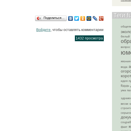
Теги f
Поделиться…
общеп
Войдите
, чтобы оставлять комментарии
экол
белый 
1432 просмотра
обр
вопрос
юм
япония
а
вода
огор
коро
идея
п
Вдудь
ума па
здраво
вески
строит
серьез
доку
соцраб
к
факт