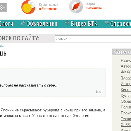
Блоги
Объявления
Видео ВТК
Справо
ОИСК ПО САЙТУ:
шь
шь
Катег
Разн
Авто-
ЖКХ
(
Здоро
а
Инте
дпочел не рассказывать о себе...
Кино 
Культ
Образ
Полит
Японии не сбрасывают рубероид с крыш при его замене, а
Прои
ритическая масса. У нас же швыр, швыр. Экология...
Техни
Хобби
Юмо