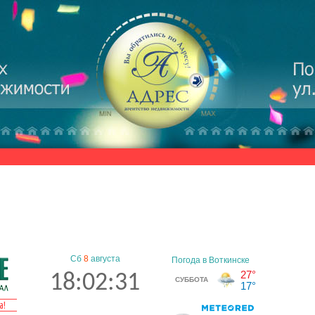
Сб
8
августа
18:02:32
а!