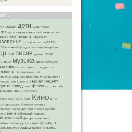
unby
дети
поэзия
ит
Соль-Илецк
огия
дагестан
мужчины
американцы
пост
танец
ютуб
праздники
садоводу
азование
дата
игра престолов
Пенсионный фонд
прикол
евровидение
ор
песня
сад
ураган
СССР
музыка
спорт
видео
будущее
мерика
касса
транспорт
подростки
од
книга
первый
кошки
art
ткометраж
жизнь
жкх
маск
пдд
креос
сериал
рецепт
утешествия
1 школа
диета
ковид
фраза
пиар
прогресс
ёж
здоровье
лата
рассказ
Кино
охранение
жизненно
анне
какнадоделать
бытовая техника
ельство
поход
диалоги
травля
лукойл
ленин
но
чайковский
припять
ментальный
фигурное катание
культура
отник
законы
русский язык
ороткометражка
бизнес
цыпкин