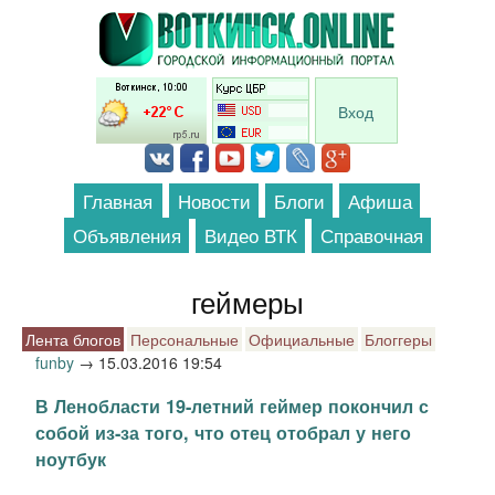
Перейти к основному содержанию
Вход
Главная
Новости
Блоги
Афиша
Объявления
Видео ВТК
Справочная
геймеры
Лента блогов
Персональные
Официальные
Блоггеры
funby
→
15.03.2016 19:54
В Ленобласти 19-летний геймер покончил с
собой из-за того, что отец отобрал у него
ноутбук