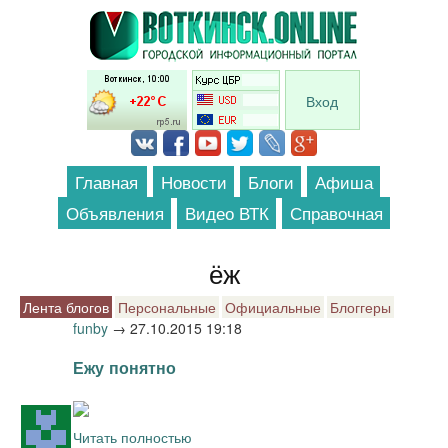
Перейти к основному содержанию
Вход
Главная
Новости
Блоги
Афиша
Объявления
Видео ВТК
Справочная
ёж
Лента блогов
Персональные
Официальные
Блоггеры
funby
→
27.10.2015 19:18
Ежу понятно
Читать полностью