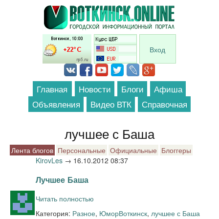
Перейти к основному содержанию
Вход
Главная
Новости
Блоги
Афиша
Объявления
Видео ВТК
Справочная
лучшее с Баша
Лента блогов
Персональные
Официальные
Блоггеры
KirovLes
→
16.10.2012 08:37
Лучшее Баша
Читать полностью
Категория:
Разное
,
Юмор
Воткинск
,
лучшее с Баша