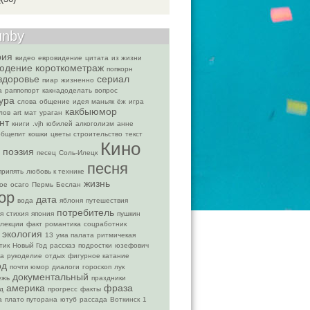
unby
рия
видео
евровидение
цитата
из жизни
юдение
короткометраж
попкорн
здоровье
сериал
пиар
жизненно
а
раппопорт
какнадоделать
вопрос
ура
слова
общение
идея
маньяк
ёж
игра
какбыюмор
лов
art
мат
ураган
нт
книги
.vjh
юбилей
алкоголизм
анне
общепит
кошки
цветы
строительство
текст
Кино
поэзия
песец
Соль-Илецк
песня
припять
любовь к технике
жизнь
ое
осаго
Пермь
Беслан
ор
дата
вода
яблоня
путешествия
потребитель
я
стихия
япония
пушкин
лекции
факт
романтика
соцработник
экология
13
ума палата
ритмичекая
тик
Новый Год
рассказ
подростки
юзефович
ма
рукоделие
отдых
фигурное катание
од
почти юмор
диалоги
гороскоп
лук
документальный
ежь
праздники
америка
фраза
д
прогресс
факты
а
плато путорана
ютуб
рассада
Воткинск
1