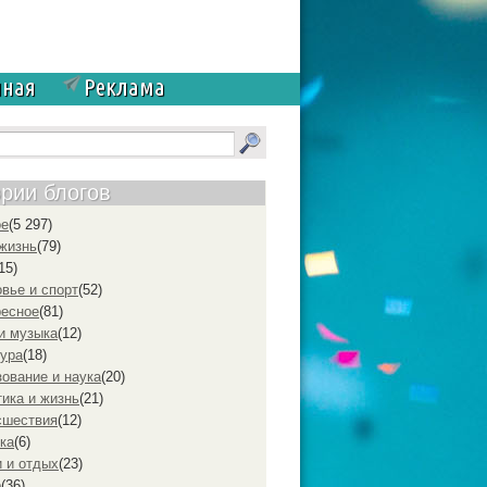
чная
Реклама
ории блогов
ое
(5 297)
жизнь
(79)
15)
вье и спорт
(52)
ресное
(81)
и музыка
(12)
ура
(18)
ование и наука
(20)
ика и жизнь
(21)
cшествия
(12)
ка
(6)
 и отдых
(23)
р
(36)