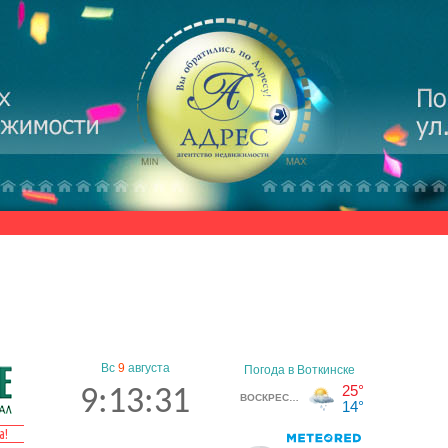
Вс
9
августа
9:13:32
а!