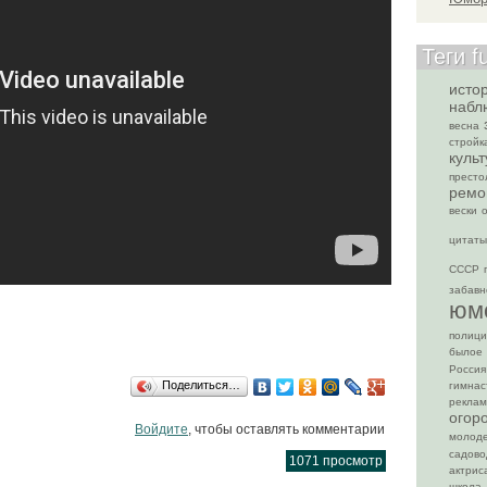
Теги f
исто
набл
весна
стройк
культ
престо
ремо
вески
цитаты
СССР
забавн
юм
полици
былое
Россия
Поделиться…
гимнас
рекла
огор
Войдите
, чтобы оставлять комментарии
молод
садово
1071 просмотр
актрис
школа