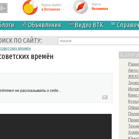
Блоги
Объявления
Видео ВТК
Справо
ОИСК ПО САЙТУ:
советских времён
советских времён
Катег
Разн
Авто-
ЖКХ
(
Здоро
а
Инте
дпочел не рассказывать о себе...
Кино 
Культ
Образ
Полит
Прои
Техни
Хобби
Юмо