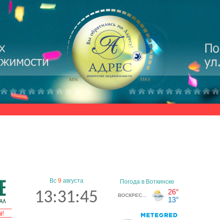
Вс
9
августа
13:31:45
а!