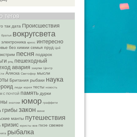
о тегов
Происшествия
о так
дата
вокругсвета
 братья
интересно
электроника
креос
овье без химии
семья
пруд
Цой
песня
экстрим
подарок
ьги
пешеходный
рпц
еход
авария
закупки
Центр
Аляска
мысли
сти
Светофор
наука
оты
Британия
рыбаки
ероид
тесты
люди
корея
новость
память
дурки
М С ПОЧТОЙ
юмор
оны
знатоки
граффити
закон
грибы
а
мини
путешествия
ьские манты
кризис
свежее
м
юристы
вов
ПМЭФ
рыбалка
нига