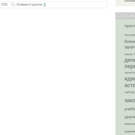
 056
Комментариев:
0
Облак
прост
лесные
бомж
здор
океан
ден
пер
занято
иди
аст
ЧИТАЕ
зак
учеб
урал
мараз
аудиок