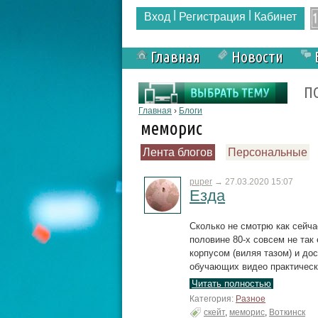
|
|
Вход
Регистрация
Кабинет
Главная
Новости
Форма поиска
П
Вы здесь
Главная
›
Блоги
меморис
Лента блогов
Персональные
puper
→
27.03.2020 15:07
Езда
Сколько не смотрю как сейча
половине 80-х совсем не так 
корпусом (виляя тазом) и до
обучающих видео практическ
Читать полностью
Категория:
Разное
скейт
,
меморис
,
Воткинск