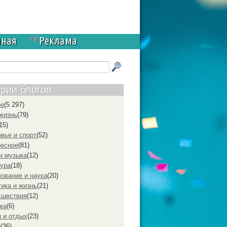
чная
Реклама
ории блогов
ое
(5 297)
жизнь
(79)
15)
вье и спорт
(52)
ресное
(81)
и музыка
(12)
ура
(18)
ование и наука
(20)
ика и жизнь
(21)
cшествия
(12)
ка
(6)
 и отдых
(23)
р
(36)