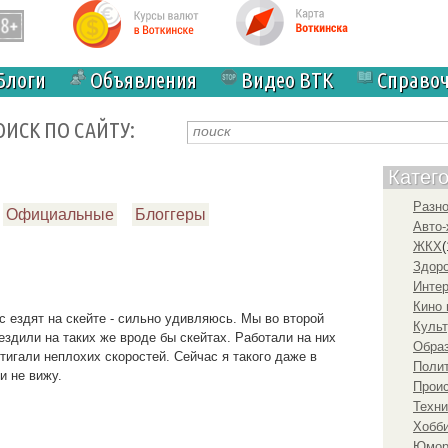
Блоги
Объявления
Видео ВТК
Справо
ОИСК ПО САЙТУ:
Катег
Разн
Официальные
Блоггеры
Авто-
ЖКХ
(
Здоро
Инте
Кино 
с ездят на скейте - сильно удивляюсь. Мы во второй
Культ
ездили на таких же вроде бы скейтах. Работали на них
Образ
стигали неплохих скоростей. Сейчас я такого даже в
Полит
и не вижу.
Прои
Техни
Хобби
Юмо