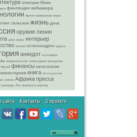
итектура
электрик
Маяк
финляндия
вебкамера
ярск
нологии
якутия
коммунизм
море
жизнь
етинг
сельское
дача
ссия
оружие
ленин
ота
интерьер
цирк
вирус
усство
остеохондроз
поэзия
чудеса
тория
анекдот
хозтовары
ры
правительство
новогодние праздники
финансы
капитализм
Музей
книга
комментариев
почта россии
Африка
пресса
час земли
и
рекорды
Лес вымирать короед
а сайта
Контакты
О проекте