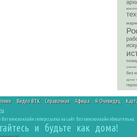
арх
красно
тех
марк
Ро
раб
иск
ис
пожа
учение
без 
артек
геро
ления
Видео ВТК
Справочная
Афиша
Я-Очевидец
Карт
Ru
 Воткинсконлайн гиперссылка на сайт Воткинсконлайн обязательна.
агайтесь и будьте как дома!
нциальности)