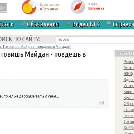
Блоги
Объявления
Видео ВТК
Справо
ОИСК ПО САЙТУ:
: Готовишь Майдан - поедешь в Магадан!
отовишь Майдан - поедешь в
Катег
Разн
Авто-
ЖКХ
(
Здоро
Инте
Кино 
дпочел не рассказывать о себе...
Культ
Образ
Полит
Прои
Техни
Хобби
Юмо