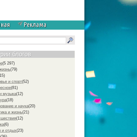
чная
Реклама
ории блогов
ое
(5 297)
жизнь
(79)
15)
вье и спорт
(52)
ресное
(81)
и музыка
(12)
ура
(18)
ование и наука
(20)
ика и жизнь
(21)
cшествия
(12)
ка
(6)
 и отдых
(23)
р
(36)