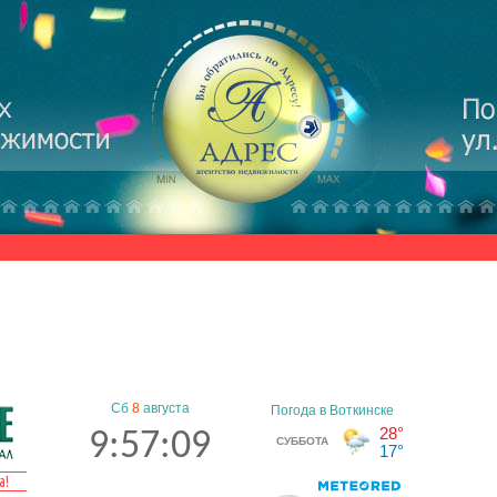
Сб
8
августа
9:57:09
а!