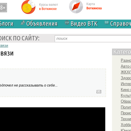
Блоги
Объявления
Видео ВТК
Справо
ОИСК ПО САЙТУ:
связи
вязи
Катег
Разн
Авто-
ЖКХ
(
Здоро
а
Инте
дпочел не рассказывать о себе...
Кино 
Культ
Образ
Полит
 жизнь
Прои
Техни
Хобби
Юмо