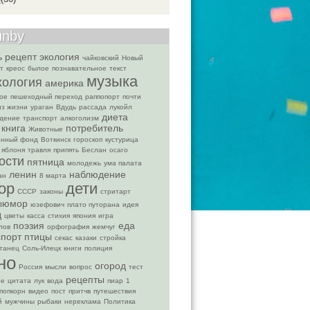
unby
ь
рецепт
экология
чайковский
Новый
т
креос
былое
познавательное
текст
музыка
хология
америка
ое
пешеходный переход
раппопорт
почти
из жизни
ураган
Вдудь
рассада
лукойл
диета
дение
транспорт
алкоголизм
книга
потребитель
Животные
онный фонд
Воткинск
гороскоп
кустурица
яблоня
травля
припять
Беслан
осаго
ости
пятница
молодежь
ума палата
ленин
наблюдение
ан
8 марта
ор
дети
СССР
законы
стритарт
ыюмор
юзефович
плато путорана
идея
д
цветы
касса
стихия
япония
игра
поэзия
еда
лов
орфография
жемчуг
спорт
птицы
секас
казаки
стройка
танец
Соль-Илецк
книги
полиция
но
огород
Россия
мысли
вопрос
тест
рецепты
ее
цитата
лук
вода
пиар
1
попкорн
видео
пост
притчв
путешествия
й
мужчины
рыбаки
нереклама
Политика