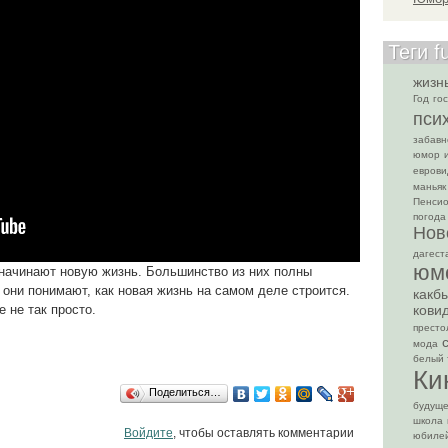
Теги f
жизн
Год
гос
пси
забавн
юмор
еврови
маньяк
Пенси
погода
Нов
дагест
юм
ачинают новую жизнь. Большинство из них полны
 они понимают, как новая жизнь на самом деле строится.
какб
кови
е не так просто.
престо
мода
белый 
Ки
Поделиться…
будущ
школа
Войдите
, чтобы оставлять комментарии
юбиле