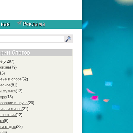
чная
Реклама
ории блогов
ое
(5 297)
жизнь
(79)
15)
вье и спорт
(52)
ресное
(81)
и музыка
(12)
ура
(18)
ование и наука
(20)
ика и жизнь
(21)
cшествия
(12)
ка
(6)
 и отдых
(23)
р
(36)