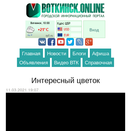
Перейти к основному содержанию
Вход
Главная
Новости
Блоги
Афиша
Объявления
Видео ВТК
Справочная
Интересный цветок
11.03.2021 19:07
ГЕЙХЕРА. Всё, что важно знать о
выращивании и уходе за гейхерами