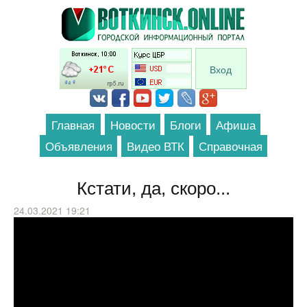
Перейти к основному содержанию
Вход
Главная
Новости
Блоги
Афиша
Объявления
Видео ВТК
Справочная
Кстати, да, скоро...
24.03.2021 19:21
На Дачу!