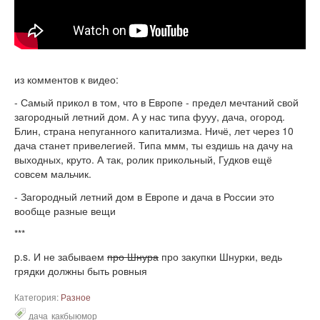
из комментов к видео:
- Самый прикол в том, что в Европе - предел мечтаний свой
загородный летний дом. А у нас типа фууу, дача, огород.
Блин, страна непуганного капитализма. Ничё, лет через 10
дача станет привелегией. Типа ммм, ты ездишь на дачу на
выходных, круто. А так, ролик прикольный, Гудков ещё
совсем мальчик.
- Загородный летний дом в Европе и дача в России это
вообще разные вещи
***
p.s. И не забываем
про Шнура
про закупки Шнурки, ведь
грядки должны быть ровныя
Категория:
Разное
дача
какбыюмор