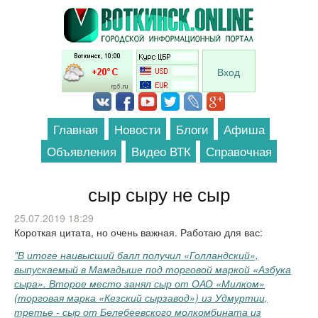
Перейти к основному содержанию
Вход
Главная
Новости
Блоги
Афиша
Объявления
Видео ВТК
Справочная
сыр сыру не сыр
25.07.2019 18:29
Короткая цитата, но очень важная. Работаю для вас:
"В итоге наивысший балл получил «Голландский»,
выпускаемый в Мамадыше под торговой маркой «Азбука
сыра». Второе место занял сыр от ОАО «Милком»
(торговая марка «Кезский сырзавод») из Удмуртии,
третье - сыр от Белебеевского молкомбината из