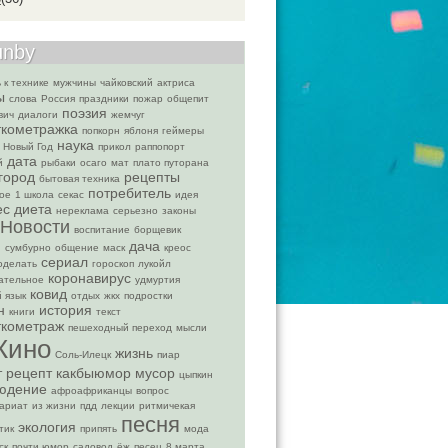
unby
 к технике
мужчины
чайковский
актриса
ы
слова
Россия
праздники
пожар
общепит
поэзия
вич
диалоги
жемчуг
ткометражка
попкорн
яблоня
геймеры
наука
Новый Год
прикол
раппопорт
дата
й
рыбаки
осаго
мат
плато путорана
город
рецепты
бытовая техника
потребитель
ое
1 школа
секас
идея
ес
диета
нереклама
серьезно
законы
Новости
воспитание
борщевик
дача
н
сумбурно
общение
маск
креос
сериал
оделать
гороскоп
лукойл
коронавирус
ательное
удмуртия
ковид
й язык
отдых
жкх
подростки
н
история
книги
текст
ткометраж
пешеходный переход
мысли
Кино
жизнь
Соль-Илецк
пиар
т
рецепт
какбыюмор
мусор
цыпкин
юдение
афроафриканцы
вопрос
ариат
из жизни
пдд
лекции
ритмичекая
песня
экология
тик
припять
мода
ск
почти юмор
садовод
ёж
песец
8 марта