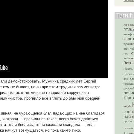
Теги f
любовь
птиц
юзефо
коро
пушкин
юбиле
о
пост
забавн
бизн
Пермь
Бесла
какнад
чали демонстрировать. Мужчина средних лет Сергей
познав
с кем не бывает, но он при этом трудится замминистра
русски
лени
риалах так отчетливо не говорили о коррупции в
коро
замминистра, прогнило все вплоть до обычной средней
.
ютуб
спор
ивная, не чурающаяся благ, падающих на нее благодаря
набл
 и вторая — правильная такая, всего хочет добиться
пролет
кта то ли боялись, то ли ожидали скандала — мол,
гимнас
а начнут возмущаться, но пока как-то тихо.
Воткин