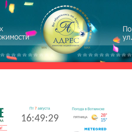
Пт
7
августа
16:49:29
а!