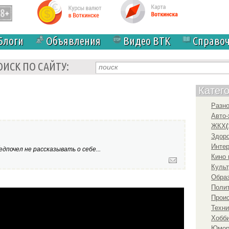
Блоги
Объявления
Видео ВТК
Справо
ОИСК ПО САЙТУ:
Катег
Разн
Авто-
ЖКХ
(
Здоро
а
Инте
дпочел не рассказывать о себе...
Кино 
Культ
Образ
Полит
ьный трейлер ТНТ PREMIER
Прои
Техни
Хобби
Юмо