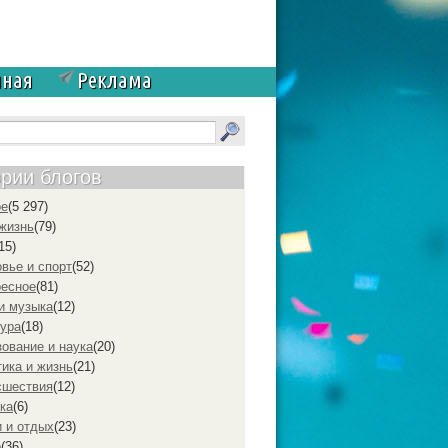
чная
Реклама
ории блогов
ое
(5 297)
жизнь
(79)
15)
вье и спорт
(52)
ресное
(81)
и музыка
(12)
ура
(18)
ование и наука
(20)
ика и жизнь
(21)
cшествия
(12)
ка
(6)
 и отдых
(23)
р
(36)