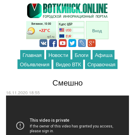
Перейти к основному содержанию
Вход
Главная
Новости
Блоги
Афиша
Объявления
Видео ВТК
Справочная
Смешно
16.11.2020 18:55
Бабушки и компьютер - Уральские
Пельмени - Азбука Уральских
Пельменей - С (2020)