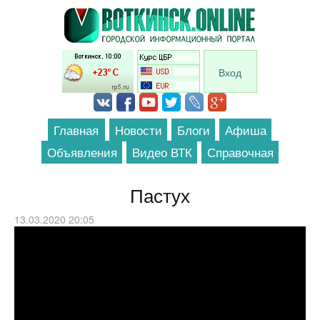
Перейти к основному содержанию
Вход
Главная
Новости
Блоги
Афиша
Объявления
Видео ВТК
Справочная
Пастух
13.03.2020 20:05
Короткометражный фильм "Пастух".