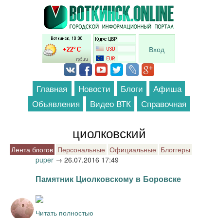
Перейти к основному содержанию
Вход
Главная
Новости
Блоги
Афиша
Объявления
Видео ВТК
Справочная
циолковский
Лента блогов
Персональные
Официальные
Блоггеры
puper
→
26.07.2016 17:49
Памятник Циолковскому в Боровске
Читать полностью