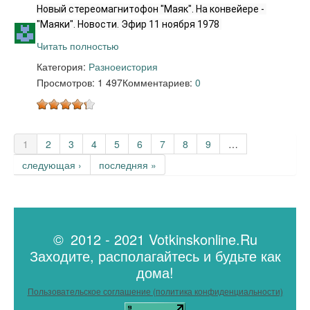
Новый стереомагнитофон "Маяк". На конвейере - 
"Маяки". Новости. Эфир 11 ноября 1978 
Читать полностью
Категория:
Разное
история
Просмотров: 1 497
Комментариев:
0
Страницы
1
2
3
4
5
6
7
8
9
…
следующая ›
последняя »
© 2012 - 2021 Votkinskonline.Ru
Заходите, располагайтесь и будьте как
дома!
Пользовательское соглашение (политика конфиденциальности)