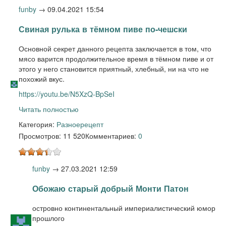
funby
→
09.04.2021 15:54
Свиная рулька в тёмном пиве по-чешски
Основной секрет данного рецепта заключается в том, что
мясо варится продолжительное время в тёмном пиве и от
этого у него становится приятный, хлебный, ни на что не
похожий вкус.
https://youtu.be/N5XzQ-BpSeI
Читать полностью
Категория:
Разное
рецепт
Просмотров: 11 520
Комментариев:
0
funby
→
27.03.2021 12:59
Обожаю старый добрый Монти Патон
островно континентальный империалистический юмор
прошлого