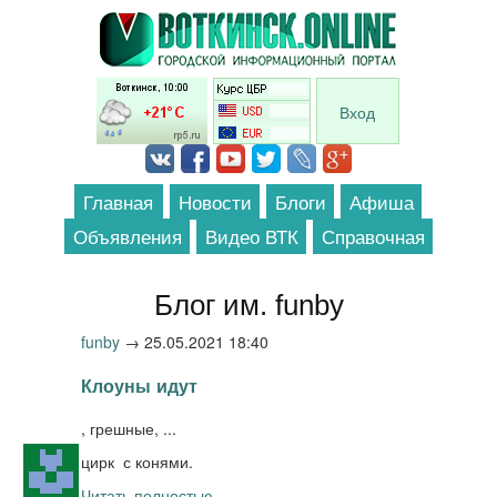
Перейти к основному содержанию
Вход
Главная
Новости
Блоги
Афиша
Объявления
Видео ВТК
Справочная
Блог им. funby
funby
→
25.05.2021 18:40
Клоуны идут
, грешные, ...
цирк с конями.
Читать полностью