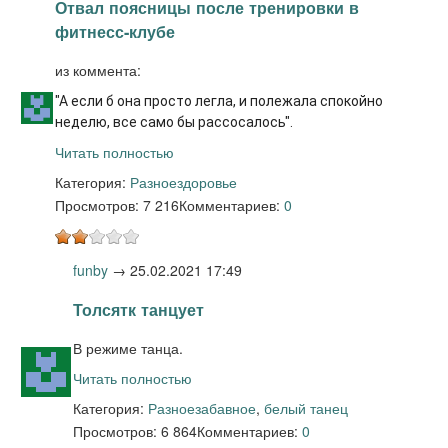
Отвал поясницы после тренировки в
фитнесс-клубе
из коммента:
"А если б она просто легла, и полежала спокойно
неделю, все само бы рассосалось".
Читать полностью
Категория:
Разное
здоровье
Просмотров: 7 216
Комментариев:
0
funby
→
25.02.2021 17:49
Толсятк танцует
В режиме танца.
Читать полностью
Категория:
Разное
забавное
,
белый танец
Просмотров: 6 864
Комментариев:
0