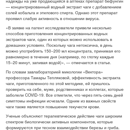
надежды на уже продающийся в аптеках препарат бефунгин
— концентрированный водный экстракт чаги с добавлением
солей кобальта и этилового спирта. Однако этот препарат
проявил слабую активность в отношении вируса.
«В заявке на патент исследователи привели несколько
способов приготовления концентрированных водных
экстрактов чаги, один из которых можно использовать в
домашних условиях. Поскольку чага нетоксична, в день
можно употреблять 150−200 мл концентрата, принимая его
равномерно в течение дня (например, по глотку каждые
15−20 минут, запивая водой)», — отмечается в статье.
По словам завлабораторией микологии «Вектора»
профессора Тамары Тепляковой, эффективность экстракта
чаги, приготовленного по этой методике, ей пришлось
проверить на себе, муже, родственниках и коллегах, которые
заболели COVID-19. Все отметили, что через пять-семь дней
симптомы инфекции исчезали. Одним из важных свойств
чаги также является повышение текучести крови.
Ученые объясняют терапевтическое действие чаги широким
спектром биологически активных компонентов, которые
формируются при тесном взаимодействии березы и гриба.