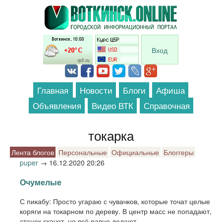
Перейти к основному содержанию
Вход
Главная
Новости
Блоги
Афиша
Объявления
Видео ВТК
Справочная
токарка
Лента блогов
Персональные
Официальные
Блоггеры
puper
→
16.12.2020 20:26
Очумелые
С пикабу: Просто угараю с чувачков, которые точат целые
коряги на токарном по дереву. В центр масс не попадают,
станок скачет, но всё равно делают.