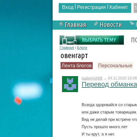
|
|
Вход
Регистрация
Кабинет
Главная
Новости
Форма поиска
П
Вы здесь
Главная
›
Блоги
овенгарт
Лента блогов
Персональные
gadenysh88
→
04.11.2020 16:06
Перевод обманка, 
Всегда здоровайся со стары
или даже старым товарищем
Вид не делай при встрече чт
Пусть прошло много лет
И ты крут, а я нет.