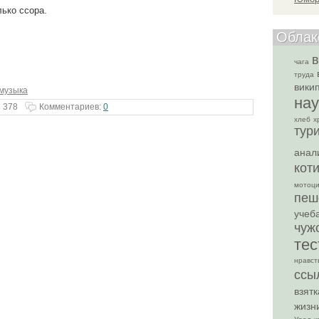
ько ссора.
Облак
чага
труда
вики
музыка
нау
 378
Комментариев:
0
хлеб
х
тур
анал
кот
мотоци
пеш
учеб
чуж
тес
нравст
ссы
взятк
жизн