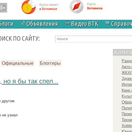
Блоги
Объявления
Видео ВТК
Справо
ОИСК ПО САЙТУ:
Катег
Разн
Официальные
Блоггеры
Авто-
ЖКХ
(
Здоро
но я бы так спел...
Инте
Кино 
Культ
м другом
Образ
.
Полит
Прои
о не узнал
Техни
Хобби
Юмо