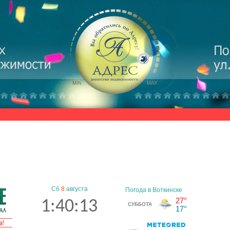
Сб
8
августа
1:40:13
а!