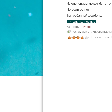
Исключением может быть тол
Но если ее нет
Ты гребанный долбень.
Читать полностью
Категория:
Разное
песня
,
мои стихи
,
овенгарт
,
Просмотров: 1