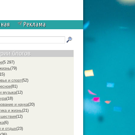
чная
Реклама
ории блогов
ое
(5 297)
жизнь
(79)
15)
вье и спорт
(52)
ресное
(81)
и музыка
(12)
ура
(18)
ование и наука
(20)
ика и жизнь
(21)
cшествия
(12)
ка
(6)
 и отдых
(23)
р
(36)