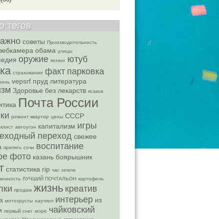
о тегов
важно
советы
Производительность
вебкамера
обама
улицы
оружие
ютуб
педия
яхтинг
ка
факт
парковка
страхование
vepsrf
пруд
литература
рень
изм
Здоровье без лекарств
ясаков
Почта России
итика
ики
СССР
ремонт квартир
цены
игры
капитализм
клист
автоугон
еходный переход
свежее
воспитание
а
припять
сочи
ое фото
казань
боярышник
т
статистика
rip
час земли
венность
ЛУЧШИЙ ПОЧТАЛЬОН
картофель
жизнь
лки
креатив
продам
интерьер
а
из
мотохрусты
научпоп
чайковский
и
первый снег
море