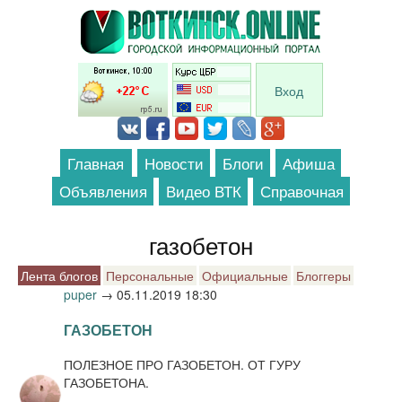
Перейти к основному содержанию
Вход
Главная
Новости
Блоги
Афиша
Объявления
Видео ВТК
Справочная
газобетон
Лента блогов
Персональные
Официальные
Блоггеры
puper
→
05.11.2019 18:30
ГАЗОБЕТОН
ПОЛЕЗНОЕ ПРО ГАЗОБЕТОН. ОТ ГУРУ
ГАЗОБЕТОНА.