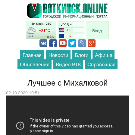
Перейти к основному содержанию
Вход
Главная
Новости
Блоги
Афиша
Объявления
Видео ВТК
Справочная
Лучшее с Михалковой
02.10.2020 19:51
Юлия Михалкова - Лучшее и любимое.
Сборник. Часть 2 - Уральские Пельмени