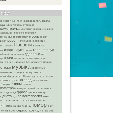
unby
сс
Животные
тест
какнадоделать
факты
ица
ютуб
любовь к технике
ткометражка
удмуртия
казаки
из жизни
ешеходный переход
гороскоп
мусор
фриканцы
орфография
кошки
дник
рецепт
сумбурно
юзефович
Новости
рт
1 школа
Воткинск
спорт
наука
коронавирус
вик
цветы
здоровье
юбилей
анне вески
мат
книга
ица
серьезно
плато путорана
тки
япония
Здоровье без лекарств
маньяк
музыка
ес
отдых
насекомые
экономика
полиция
песец
цитата
онный фонд
видео
Пермь
пдд
соцработник
огород
а
стихия
лукойл
реклама
ума
птицы
8 марта
притчв
ткометраж
лекции
первый
ритмичекая
фраза
тик
садоводу
цыпкин
пожар
диета
ремонт
поэзия
а
лук
поход
орт
пролетариат
нереклама
дагестан
юмор
рия
американцы
пиар
13
книги
сериал
ковид
почти юмор
ученые
жкх