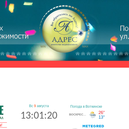
Вс
9
августа
13:01:21
а!