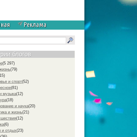
чная
Реклама
ории блогов
ое
(5 297)
жизнь
(79)
15)
вье и спорт
(52)
ресное
(81)
и музыка
(12)
ура
(18)
ование и наука
(20)
ика и жизнь
(21)
cшествия
(12)
ка
(6)
 и отдых
(23)
р
(36)