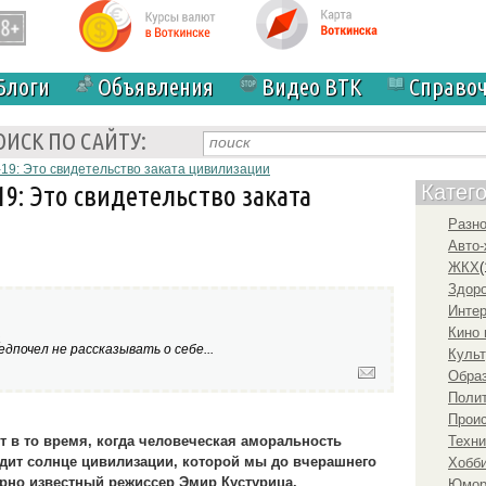
Блоги
Объявления
Видео ВТК
Справо
ОИСК ПО САЙТУ:
19: Это свидетельство заката цивилизации
19: Это свидетельство заката
Катег
Разн
Авто-
ЖКХ
(
Здоро
Инте
Кино 
а
дпочел не рассказывать о себе...
Культ
Образ
Полит
Прои
т в то время, когда человеческая аморальность
Техни
одит солнце цивилизации, которой мы до вчерашнего
Хобби
рно известный режиссер Эмир Кустурица.
Юмо