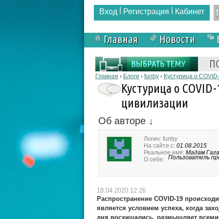
|
|
Вход
Регистрация
Кабинет
Главная
Новости
Форма поиска
П
Вы здесь
Главная
›
Блоги
›
funby
›
Кустурица о COVID-
Кустурица о COVID-
цивилизации
Об авторе ↓
Логин:
funby
На сайте с:
01.08.2015
Реальное имя:
Мадам Гаг
Пользователь пре
О себе:
18.04.2020 12:26
Распространение COVID-19 происходи
является условием успеха, когда зах
дня восхищались, размышляет всеми