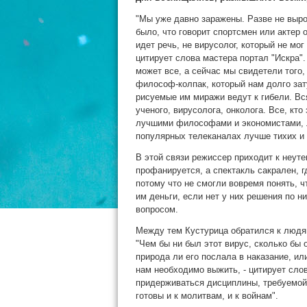
"Мы уже давно заражены. Разве не вырос
было, что говорит спортсмен или актер о
идет речь, не вирусолог, который не мог 
цитирует слова мастера портал "Искра".
может все, а сейчас мы свидетели того,
философ-колпак, который нам долго зат
рисуемые им миражи ведут к гибели. Вс
ученого, вирусолога, онколога. Все, кт
лучшими философами и экономистами, л
популярных телеканалах лучше тихих и 
В этой связи режиссер приходит к неут
профанируется, а спектакль сакрален, 
потому что не смогли вовремя понять, чт
им деньги, если нет у них решения по н
вопросом.
Между тем Кустурица обратился к людя
"Чем бы ни был этот вирус, сколько бы 
природа ли его послала в наказание, ил
нам необходимо выжить, - цитирует сло
придерживаться дисциплины, требуемой 
готовы и к молитвам, и к войнам".