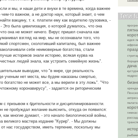
ли и мы, и наши дети и внуки в те времена, когда важнее
 чем-то важном, а не доктор наук, который знает, о чем
Теги f
найти вакцину, т. к. платили ему как водителю грузовика, -
 - Это была цивилизация, о которой думалось, что она
прогре
пятн
 что она не может ничего. Вирус пришел сначала как
коро
уманивал взгляд на мир, мы не осознавали того, что
идея
п
який спортсмен, сколотивший капиталец, был важнее
афроа
праз
о заколачивали себе неимоверные богатства, стали
учше историков знали историю, всякая курва на
стрита
честных людей знала, как устроить семейную жизнь".
борще
дача
ешительным выводам, что "в мире, где реальность
кустур
подрос
где ученым нет места, мы будем наказаны смертью,
бизн
о богатство не может все, а мы верили в эту ложь". "Что
ичтожному коронавирусу", - задается он риторическим
хренда
Пенси
актрис
палата
м с призывом к бдительности и дисциплинированности.
коро
он не пробуждал желание выяснить, откуда он появился:
гимнас
и, как многие думают, - это начало биологической войны,
рассад
ва великого мастера издание "Курир". - Мы должны
трансп
от нас государством, иметь терпение, поскольку мы
исто
рыбаки