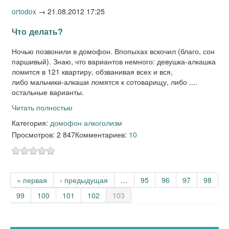
ortodox
→
21.08.2012 17:25
Что делать?
Ночью позвонили в домофон. Впопыхах вскочил (благо, сон
паршивый). Знаю, что вариантов немного: девушка-алкашка
ломится в 121 квартиру, обзванивая всех и вся,
либо мальчики-алкаши ломятся к сотоварищу, либо ....
остальные варианты.
Читать полностью
Категория:
домофон алкоголизм
Просмотров: 2 847
Комментариев:
10
Страницы
« первая
‹ предыдущая
…
95
96
97
98
99
100
101
102
103