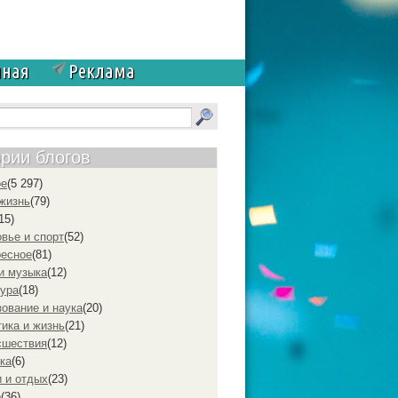
чная
Реклама
ории блогов
ое
(5 297)
жизнь
(79)
15)
вье и спорт
(52)
ресное
(81)
и музыка
(12)
ура
(18)
ование и наука
(20)
ика и жизнь
(21)
cшествия
(12)
ка
(6)
 и отдых
(23)
р
(36)