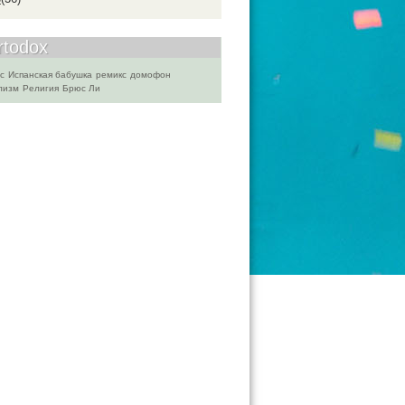
rtodox
с
Испанская бабушка
ремикс
домофон
лизм
Религия
Брюс Ли