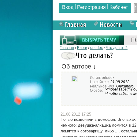
|
|
Вход
Регистрация
Кабинет
Главная
Новости
Форма поиска
П
Вы здесь
Главная
›
Блоги
›
ortodox
›
Что делать?
Что делать?
Об авторе ↓
Логин:
ortodox
На сайте с:
21.08.2012
Реальное имя:
Olexandro
Чтобы забыть од
О себе:
Чтобы забыть мн
21.08.2012 17:25
Ночью позвонили в домофон. Впопыхах в
немного: девушка-алкашка ломится в 121
ломятся к сотоварищу, либо .... осталь