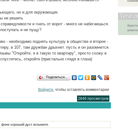
 связи "Алло" - молчат. Ушел в кровать, несолоно хлебавши со
 пьющего, но и для окружающих
Теги o
ы не решить
 справедливости и гнать от ворот - много не набегаешься.
Христо
 поступать и не пущу?
алкого
во - необходимо поднять культуру в обществе и второе -
тиру, в 107, там дружбан дрыхнет. пусть и он разомнется.
ывы "Откройте, я в такую то квартиру", просто схожу в
 спуститесь, откройте (пристально глядя в глаза)
Поделиться…
Войдите
, чтобы оставлять комментарии
2846 просмотров
м фоне хороший дуст возьмите.