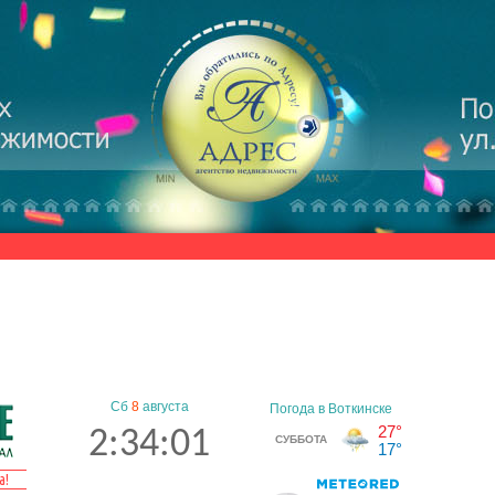
Сб
8
августа
2:34:01
а!