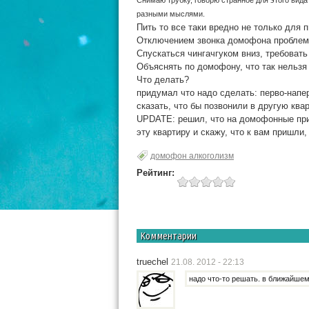
Снимаю трубку, говорю странное для этого вида
разными мыслями.
Пить то все таки вредно не только для
Отключением звонка домофона проблем
Спускаться чингачгуком вниз, требовать
Объяснять по домофону, что так нельзя
Что делать?
придумал что надо сделать: перво-напер
сказать, что бы позвонили в другую квар
UPDATE: решил, что на домофонные приз
эту квартиру и скажу, что к вам пришли,
домофон алкоголизм
Рейтинг:
Комментарии
truechel
21.08. 2012 - 22:13
надо что-то решать. в ближайше