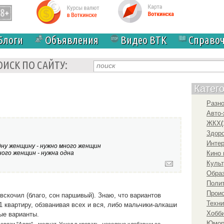
Блоги
Объявления
Видео ВТК
Справо
ОИСК ПО САЙТУ:
Катег
Разн
Авто-
ЖКХ
(
Здоро
Инте
ну женщину - нужно много женщин
ого женщин - нужна одна
Кино 
Культ
Образ
Полит
Прои
скочил (благо, сон паршивый). Знаю, что вариантов
Техни
 квартиру, обзванивая всех и вся, либо мальчики-алкаши
Хобби
ные варианты.
Юмо