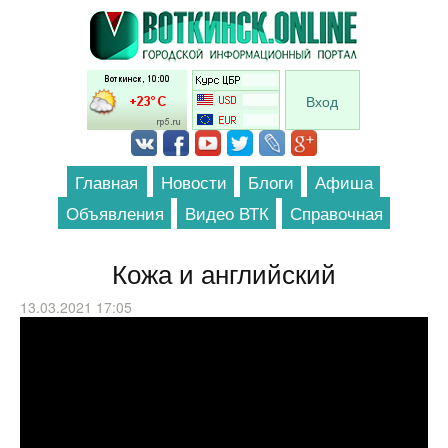
Перейти к основному содержанию
Вход
Главная
Новости
Блоги
Афиша
Объявления
Видео ВТК
Справочная
Кожа и английский
13.03.2021 17:05
Making an Elegant Leather Midori-like
Notebook Cover