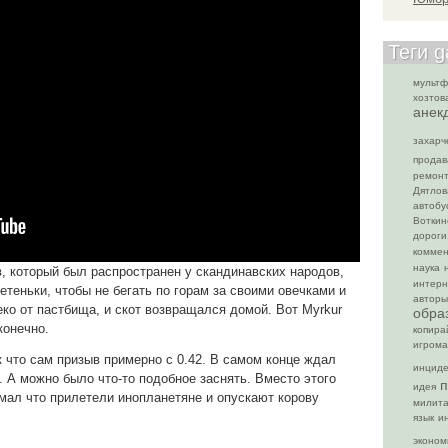
Теги 
мульт
хозтов
анек
захарч
продав
ремон
Дятлов
автобу
Воткин
дороги.
комме
наука
в, который был распространен у скандинавских народов,
интерн
теньки, чтобы не бегать по горам за своими овечками и
авторы
ко от пастбища, и скот возвращался домой. Вот Myrkur
обра
конечно.
копира
игрома
к что сам призыв примерно с 0.42. В самом конце ждал
инцид
. А можно было что-то подобное заснять. Вместо этого
п
идея
мал что прилетели инопланетяне и опускают корову
милит
язык
и
эконом