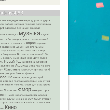
gadenysh88
фильм
медведев
овенгарт
дороги
подарок
ары
работа
гагарин
парковка
электроника
дот
здоровье без химии
природа
музыка
енко
камбоджа
случай
ан
грибы
швеция
день
строитель
китай
опрос
т
личность
опасность
перевал
а
какбыюмор
Децл
РЭП
флойд
мем
сы
куршевель
фраза
кожа
типа юмор
ск
боярышник
Воткинск - это важно!!! Эх
..
дескать юмор
факт
кено
дети
мусор
Новый Год
нты
америка
английский
Африка
наблюдение
мода
гранта
авто
Животные
ет
МЕГАФОН
цитата
гений
нок
рекорды
бизнес
физика
зование
вахта
сериал
домострой
йт
история
программирование
мои стихи
ния
япония
техника
спорт
дтп
игра
креос
юмор
ент
Про жизнь
поющие трусы
есня
мото
король саудовской аравии
рок
аризм
случай из жизни
СССР
русский
нтернет в воткинске
ЮРИЙ лоза
текст
квн
Кино
ика