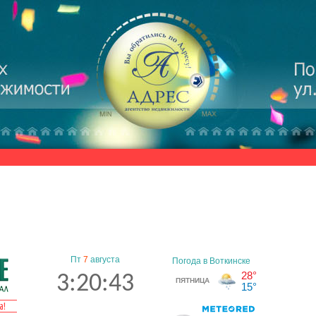
Пт
7
августа
3:20:44
а!