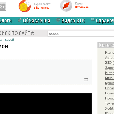
Блоги
Объявления
Видео ВТК
Справо
ОИСК ПО САЙТУ:
а - домой
мой
Катег
Разн
Авто-
ЖКХ
(
Здоро
Инте
Кино 
Культ
Образ
Полит
kur
Прои
Техни
Хобби
Юмо