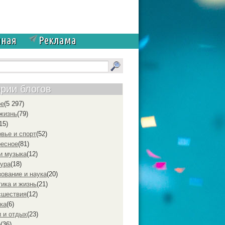
чная
Реклама
ории блогов
ое
(5 297)
жизнь
(79)
15)
вье и спорт
(52)
ресное
(81)
и музыка
(12)
ура
(18)
ование и наука
(20)
ика и жизнь
(21)
cшествия
(12)
ка
(6)
 и отдых
(23)
р
(36)