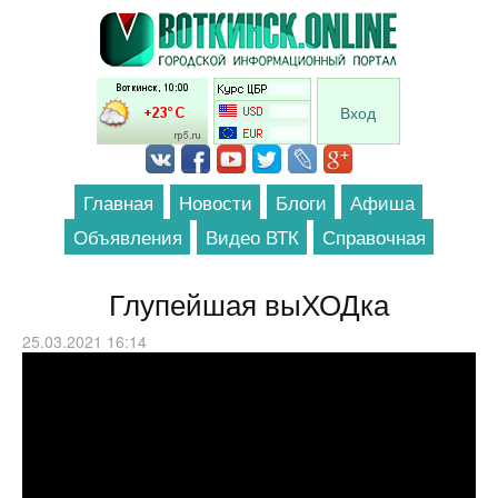
Перейти к основному содержанию
Вход
Главная
Новости
Блоги
Афиша
Объявления
Видео ВТК
Справочная
Глупейшая выХОДка
25.03.2021 16:14
Монти Пайтон - Министерство глупых
походок